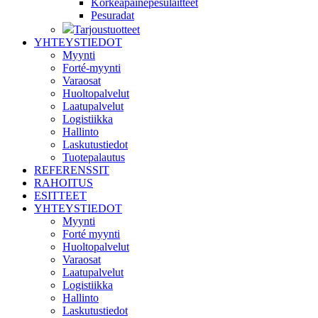
Korkeapainepesulaitteet
Pesuradat
Tarjoustuotteet
YHTEYSTIEDOT
Myynti
Forté-myynti
Varaosat
Huoltopalvelut
Laatupalvelut
Logistiikka
Hallinto
Laskutustiedot
Tuotepalautus
REFERENSSIT
RAHOITUS
ESITTEET
YHTEYSTIEDOT
Myynti
Forté myynti
Huoltopalvelut
Varaosat
Laatupalvelut
Logistiikka
Hallinto
Laskutustiedot