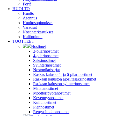
Forté
HUOLTO
Huolto
Asennus
Huoltosopimukset
Varaosat
Nostintarkastukset
Kalibroinnit
TUOTTEET
Nostimet
2-pilarinostimet
4-pilarinostimet
Saksinostimet
Sylinterinostimet
Nostopilarisarjat
Raskas kalusto 4- ja 6-pilarinostimet
Raskaan kaluston ajosiltasaksinostimet
Raskaan kaluston sylinterinostimet
Matalanostimet
Moottoripyöränostimet
Kevennysnostimet
Kuilunostimet
Piennostimet
Rengashuoltonostimet