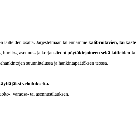
n laitteiden osalta. Järjestelmään tallennamme
kalibroitavien, tarkaste
i-, huolto-, asennus- ja korjaustiedot
pöytäkirjoineen sekä laitteiden k
itehankintojen suunnittelussa ja hankintapäätöksen teossa.
yttäjäksi veloituksetta.
olto-, varaosa- tai asennustilauksen.