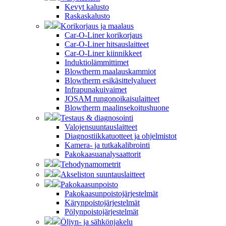
Kevyt kalusto
Raskaskalusto
Korikorjaus ja maalaus
Car-O-Liner korikorjaus
Car-O-Liner hitsauslaitteet
Car-O-Liner kiinnikkeet
Induktiolämmittimet
Blowtherm maalauskammiot
Blowtherm esikäsittelyalueet
Infrapunakuivaimet
JOSAM rungonoikaisulaitteet
Blowtherm maalinsekoitushuone
Testaus & diagnosointi
Valojensuuntauslaitteet
Diagnostiikkatuotteet ja ohjelmistot
Kamera- ja tutkakalibrointi
Pakokaasuanalysaattorit
Tehodynamometrit
Akseliston suuntauslaitteet
Pakokaasunpoisto
Pakokaasunpoistojärjestelmät
Kärynpoistojärjestelmät
Pölynpoistojärjestelmät
Öljyn- ja sähkönjakelu