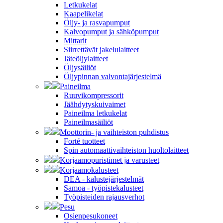
Letkukelat
Kaapelikelat
Öljy- ja rasvapumput
Kalvopumput ja sähköpumput
Mittarit
Siirrettävät jakelulaitteet
Jäteöljylaitteet
Öljysäiliöt
Öljypinnan valvontajärjestelmä
Paineilma
Ruuvikompressorit
Jäähdytyskuivaimet
Paineilma letkukelat
Paineilmasäiliöt
Moottorin- ja vaihteiston puhdistus
Forté tuotteet
Spin automaattivaihteiston huoltolaitteet
Korjaamopuristimet ja varusteet
Korjaamokalusteet
DEA - kalustejärjestelmät
Samoa - työpistekalusteet
Työpisteiden rajausverhot
Pesu
Osienpesukoneet