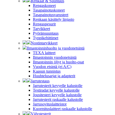
Renkaat & Suuntaus
Rengaskoneet
Tasapainotuskoneet
Tasapainotusvarusteet
Renkaan käsittely linjasto
Rengaspesurit
Tarvikkeet
Pyöränsuuntaus
Typpikehittimet
Nostintarvikkeet
Ilmastoinninhuolto ja vuodonetsintä
TEXA laitteet
Ilmastoinnin vuodonetsintä
Ilmastoinnin öljyt ja huolto-osat
Vuodon etsintä (ei A/C)
Kaasun tunnistus
Huuhtelusarjat ja adapterit
Jarrutestaus
Jarrutesterit kevyelle kalustolle
Testiradat kevyelle kalustolle
Jousitesteri kevyelle kalustolle
Jarrutesterit raskaalle kalustolle
Jarrusovituslaitteistot
Kuormituslaitteet raskaalle kalustolle
Välystesterit