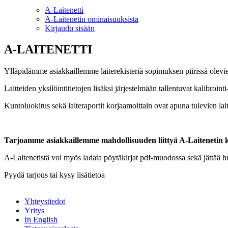
A-Laitenetti
A-Laitenetin ominaisuuksista
Kirjaudu sisään
A-LAITENETTI
Ylläpidämme asiakkaillemme laiterekisteriä sopimuksen piirissä olevie
Laitteiden yksilöintitietojen lisäksi järjestelmään tallentuvat kalibroint
Kuntoluokitus sekä laiteraportit korjaamoittain ovat apuna tulevien la
Tarjoamme asiakkaillemme mahdollisuuden liittyä A-Laitenetin kä
A-Laitenetistä voi myös ladata pöytäkirjat pdf-muodossa sekä jättää hu
Pyydä tarjous tai kysy lisätietoa
Yhteystiedot
Yritys
In English