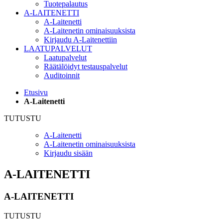
Tuotepalautus
A-LAITENETTI
A-Laitenetti
A-Laitenetin ominaisuuksista
Kirjaudu A-Laitenettiin
LAATUPALVELUT
Laatupalvelut
Räätälöidyt testauspalvelut
Auditoinnit
Etusivu
A-Laitenetti
TUTUSTU
A-Laitenetti
A-Laitenetin ominaisuuksista
Kirjaudu sisään
A-LAITENETTI
A-LAITENETTI
TUTUSTU