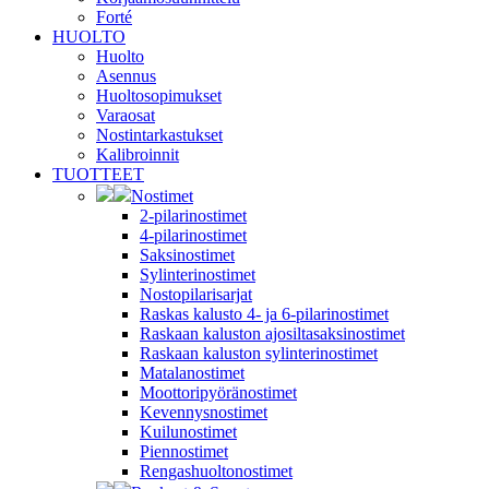
Forté
HUOLTO
Huolto
Asennus
Huoltosopimukset
Varaosat
Nostintarkastukset
Kalibroinnit
TUOTTEET
Nostimet
2-pilarinostimet
4-pilarinostimet
Saksinostimet
Sylinterinostimet
Nostopilarisarjat
Raskas kalusto 4- ja 6-pilarinostimet
Raskaan kaluston ajosiltasaksinostimet
Raskaan kaluston sylinterinostimet
Matalanostimet
Moottoripyöränostimet
Kevennysnostimet
Kuilunostimet
Piennostimet
Rengashuoltonostimet