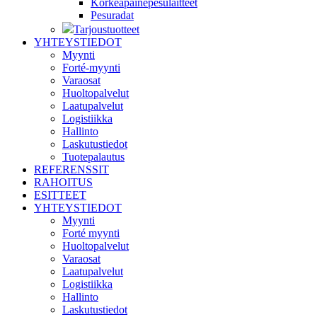
Korkeapainepesulaitteet
Pesuradat
Tarjoustuotteet
YHTEYSTIEDOT
Myynti
Forté-myynti
Varaosat
Huoltopalvelut
Laatupalvelut
Logistiikka
Hallinto
Laskutustiedot
Tuotepalautus
REFERENSSIT
RAHOITUS
ESITTEET
YHTEYSTIEDOT
Myynti
Forté myynti
Huoltopalvelut
Varaosat
Laatupalvelut
Logistiikka
Hallinto
Laskutustiedot