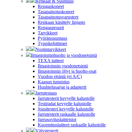
Renkaat & Suuntaus
Rengaskoneet
Tasapainotuskoneet
Tasapainotusvarusteet
Renkaan käsittely linjasto
Rengaspesurit
Tarvikkeet
Pyöränsuuntaus
Typpikehittimet
Nostintarvikkeet
Ilmastoinninhuolto ja vuodonetsintä
TEXA laitteet
Ilmastoinnin vuodonetsintä
Ilmastoinnin öljyt ja huolto-osat
Vuodon etsintä (ei A/C)
Kaasun tunnistus
Huuhtelusarjat ja adapterit
Jarrutestaus
Jarrutesterit kevyelle kalustolle
Testiradat kevyelle kalustolle
Jousitesteri kevyelle kalustolle
Jarrutesterit raskaalle kalustolle
Jarrusovituslaitteistot
Kuormituslaitteet raskaalle kalustolle
Välystesterit