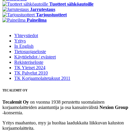
Tuotteet sähköautoille
Jarrutestaus
Tarjoustuotteet
Paineilma
Yhteystiedot
Yritys
In English
Tietosuojaseloste
Käyttöehdot / evästeet
Rekisteriseloste
TK Yleiset 2024
TK Palvelut 2010
TK Korjaamolaitetakuut 2011
TECALEMIT OY
Tecalemit Oy
on vuonna 1938 perustettu suomalainen
korjaamolaitteiden asiantuntija ja osa kansainvälistä
Nexion Group
-konsernia.
Yritys maahantuo, myy ja huoltaa laadukkaita liikkuvan kaluston
korjaamolaitteita.