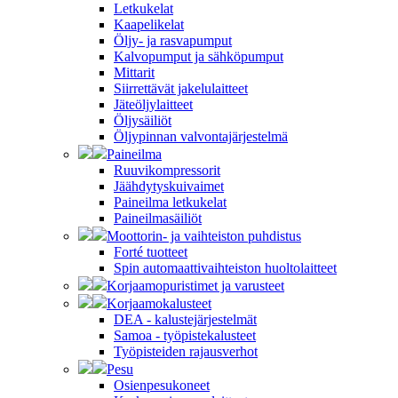
Letkukelat
Kaapelikelat
Öljy- ja rasvapumput
Kalvopumput ja sähköpumput
Mittarit
Siirrettävät jakelulaitteet
Jäteöljylaitteet
Öljysäiliöt
Öljypinnan valvontajärjestelmä
Paineilma
Ruuvikompressorit
Jäähdytyskuivaimet
Paineilma letkukelat
Paineilmasäiliöt
Moottorin- ja vaihteiston puhdistus
Forté tuotteet
Spin automaattivaihteiston huoltolaitteet
Korjaamopuristimet ja varusteet
Korjaamokalusteet
DEA - kalustejärjestelmät
Samoa - työpistekalusteet
Työpisteiden rajausverhot
Pesu
Osienpesukoneet