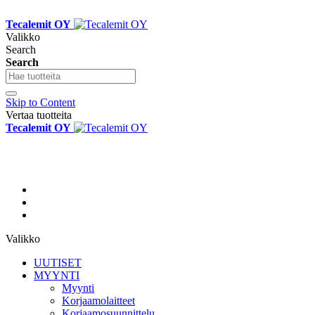
Tecalemit OY
Valikko
Search
Search
Skip to Content
Vertaa tuotteita
Tecalemit OY
Valikko
UUTISET
MYYNTI
Myynti
Korjaamolaitteet
Korjaamosuunnittelu