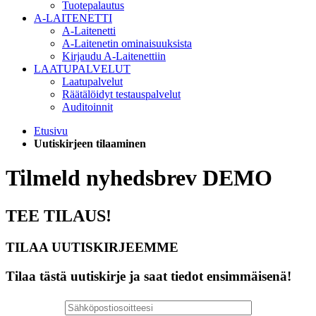
Tuotepalautus
A-LAITENETTI
A-Laitenetti
A-Laitenetin ominaisuuksista
Kirjaudu A-Laitenettiin
LAATUPALVELUT
Laatupalvelut
Räätälöidyt testauspalvelut
Auditoinnit
Etusivu
Uutiskirjeen tilaaminen
Tilmeld nyhedsbrev DEMO
TEE TILAUS!
TILAA UUTISKIRJEEMME
Tilaa tästä uutiskirje ja saat tiedot ensimmäisenä!