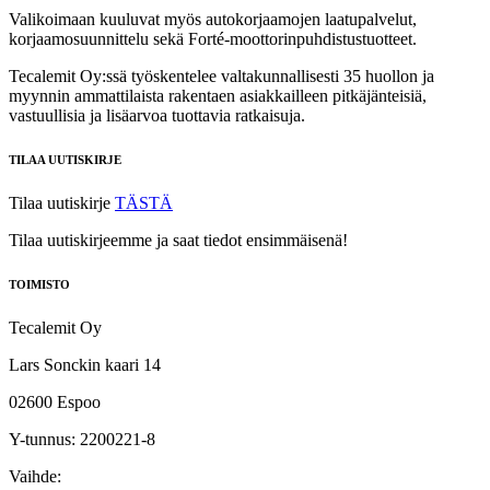
Valikoimaan kuuluvat myös autokorjaamojen laatupalvelut,
korjaamosuunnittelu sekä Forté‑moottorinpuhdistustuotteet.
Tecalemit Oy:ssä työskentelee valtakunnallisesti 35 huollon ja
myynnin ammattilaista rakentaen asiakkailleen pitkäjänteisiä,
vastuullisia ja lisäarvoa tuottavia ratkaisuja.
TILAA UUTISKIRJE
Tilaa uutiskirje
TÄSTÄ
Tilaa uutiskirjeemme ja saat tiedot ensimmäisenä!
TOIMISTO
Tecalemit Oy
Lars Sonckin kaari 14
02600 Espoo
Y-tunnus: 2200221-8
Vaihde: