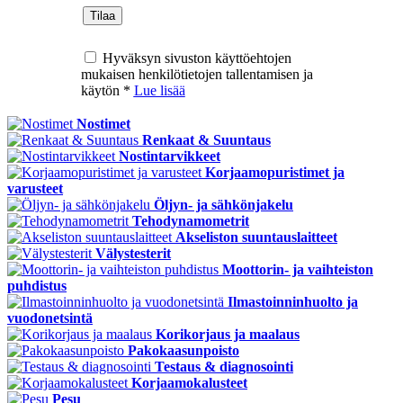
Hyväksyn sivuston käyttöehtojen
mukaisen henkilötietojen tallentamisen ja
käytön *
Lue lisää
Nostimet
Renkaat & Suuntaus
Nostintarvikkeet
Korjaamopuristimet ja
varusteet
Öljyn- ja sähkönjakelu
Tehodynamometrit
Akseliston suuntauslaitteet
Välystesterit
Moottorin- ja vaihteiston
puhdistus
Ilmastoinninhuolto ja
vuodonetsintä
Korikorjaus ja maalaus
Pakokaasunpoisto
Testaus & diagnosointi
Korjaamokalusteet
Pesu