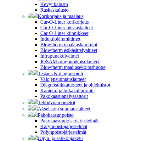
Kevyt kalusto
Raskaskalusto
Korikorjaus ja maalaus
Car-O-Liner korikorjaus
Car-O-Liner hitsauslaitteet
Car-O-Liner kiinnikkeet
Induktiolämmittimet
Blowtherm maalauskammiot
Blowtherm esikäsittelyalueet
Infrapunakuivaimet
JOSAM rungonoikaisulaitteet
Blowtherm maalinsekoitushuone
Testaus & diagnosointi
Valojensuuntauslaitteet
Diagnostiikkatuotteet ja ohjelmistot
Kamera- ja tutkakalibrointi
Pakokaasuanalysaattorit
Tehodynamometrit
Akseliston suuntauslaitteet
Pakokaasunpoisto
Pakokaasunpoistojärjestelmät
Kärynpoistojärjestelmät
Pölynpoistojärjestelmät
Öljyn- ja sähkönjakelu