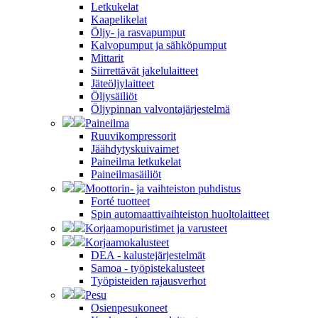
Letkukelat
Kaapelikelat
Öljy- ja rasvapumput
Kalvopumput ja sähköpumput
Mittarit
Siirrettävät jakelulaitteet
Jäteöljylaitteet
Öljysäiliöt
Öljypinnan valvontajärjestelmä
Paineilma
Ruuvikompressorit
Jäähdytyskuivaimet
Paineilma letkukelat
Paineilmasäiliöt
Moottorin- ja vaihteiston puhdistus
Forté tuotteet
Spin automaattivaihteiston huoltolaitteet
Korjaamopuristimet ja varusteet
Korjaamokalusteet
DEA - kalustejärjestelmät
Samoa - työpistekalusteet
Työpisteiden rajausverhot
Pesu
Osienpesukoneet