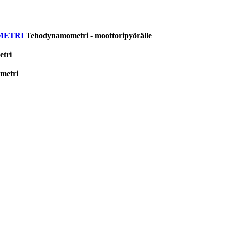
METRI
Tehodynamometri - moottoripyörälle
tri
metri