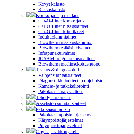
Kevyt kalusto
Raskaskalusto
Korikorjaus ja maalaus
Car-O-Liner korikorjaus
Car-O-Liner hitsauslaitteet
Car-O-Liner kiinnikkeet
Induktiolämmittimet
Blowtherm maalauskammiot
Blowtherm esikäsittelyalueet
Infrapunakuivaimet
JOSAM rungonoikaisulaitteet
Blowtherm maalinsekoitushuone
Testaus & diagnosointi
Valojensuuntauslaitteet
Diagnostiikkatuotteet ja ohjelmistot
Kamera- ja tutkakalibrointi
Pakokaasuanalysaattorit
Tehodynamometrit
Akseliston suuntauslaitteet
Pakokaasunpoisto
Pakokaasunpoistojärjestelmät
Kärynpoistojärjestelmät
Pölynpoistojärjestelmät
Öljyn- ja sähkönjakelu