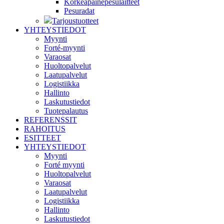
Korkeapainepesulaitteet
Pesuradat
Tarjoustuotteet
YHTEYSTIEDOT
Myynti
Forté-myynti
Varaosat
Huoltopalvelut
Laatupalvelut
Logistiikka
Hallinto
Laskutustiedot
Tuotepalautus
REFERENSSIT
RAHOITUS
ESITTEET
YHTEYSTIEDOT
Myynti
Forté myynti
Huoltopalvelut
Varaosat
Laatupalvelut
Logistiikka
Hallinto
Laskutustiedot