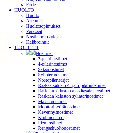
Forté
HUOLTO
Huolto
Asennus
Huoltosopimukset
Varaosat
Nostintarkastukset
Kalibroinnit
TUOTTEET
Nostimet
2-pilarinostimet
4-pilarinostimet
Saksinostimet
Sylinterinostimet
Nostopilarisarjat
Raskas kalusto 4- ja 6-pilarinostimet
Raskaan kaluston ajosiltasaksinostimet
Raskaan kaluston sylinterinostimet
Matalanostimet
Moottoripyöränostimet
Kevennysnostimet
Kuilunostimet
Piennostimet
Rengashuoltonostimet