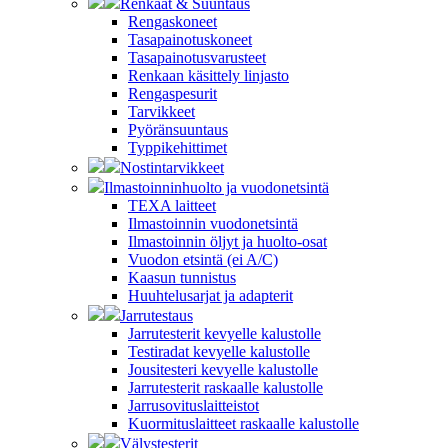
Renkaat & Suuntaus
Rengaskoneet
Tasapainotuskoneet
Tasapainotusvarusteet
Renkaan käsittely linjasto
Rengaspesurit
Tarvikkeet
Pyöränsuuntaus
Typpikehittimet
Nostintarvikkeet
Ilmastoinninhuolto ja vuodonetsintä
TEXA laitteet
Ilmastoinnin vuodonetsintä
Ilmastoinnin öljyt ja huolto-osat
Vuodon etsintä (ei A/C)
Kaasun tunnistus
Huuhtelusarjat ja adapterit
Jarrutestaus
Jarrutesterit kevyelle kalustolle
Testiradat kevyelle kalustolle
Jousitesteri kevyelle kalustolle
Jarrutesterit raskaalle kalustolle
Jarrusovituslaitteistot
Kuormituslaitteet raskaalle kalustolle
Välystesterit