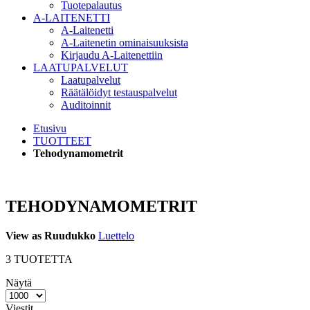
Tuotepalautus
A-LAITENETTI
A-Laitenetti
A-Laitenetin ominaisuuksista
Kirjaudu A-Laitenettiin
LAATUPALVELUT
Laatupalvelut
Räätälöidyt testauspalvelut
Auditoinnit
Etusivu
TUOTTEET
Tehodynamometrit
TEHODYNAMOMETRIT
View as
Ruudukko
Luettelo
3
TUOTETTA
Näytä
Viestit