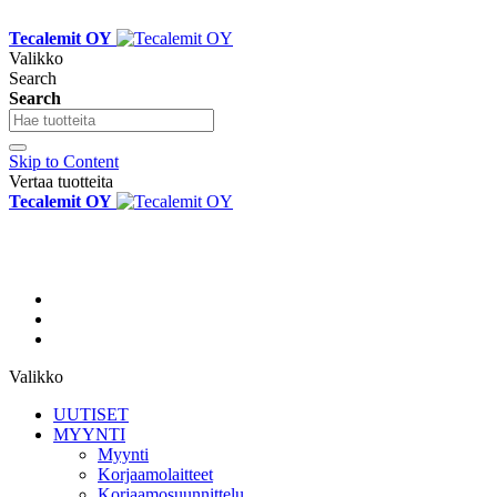
Tecalemit OY
Valikko
Search
Search
Skip to Content
Vertaa tuotteita
Tecalemit OY
Valikko
UUTISET
MYYNTI
Myynti
Korjaamolaitteet
Korjaamosuunnittelu