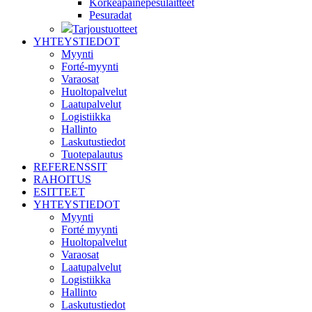
Korkeapainepesulaitteet
Pesuradat
Tarjoustuotteet
YHTEYSTIEDOT
Myynti
Forté-myynti
Varaosat
Huoltopalvelut
Laatupalvelut
Logistiikka
Hallinto
Laskutustiedot
Tuotepalautus
REFERENSSIT
RAHOITUS
ESITTEET
YHTEYSTIEDOT
Myynti
Forté myynti
Huoltopalvelut
Varaosat
Laatupalvelut
Logistiikka
Hallinto
Laskutustiedot