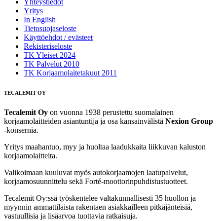
Yhteystiedot
Yritys
In English
Tietosuojaseloste
Käyttöehdot / evästeet
Rekisteriseloste
TK Yleiset 2024
TK Palvelut 2010
TK Korjaamolaitetakuut 2011
TECALEMIT OY
Tecalemit Oy
on vuonna 1938 perustettu suomalainen
korjaamolaitteiden asiantuntija ja osa kansainvälistä
Nexion Group
-konsernia.
Yritys maahantuo, myy ja huoltaa laadukkaita liikkuvan kaluston
korjaamolaitteita.
Valikoimaan kuuluvat myös autokorjaamojen laatupalvelut,
korjaamosuunnittelu sekä Forté‑moottorinpuhdistustuotteet.
Tecalemit Oy:ssä työskentelee valtakunnallisesti 35 huollon ja
myynnin ammattilaista rakentaen asiakkailleen pitkäjänteisiä,
vastuullisia ja lisäarvoa tuottavia ratkaisuja.