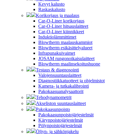
Kevyt kalusto
Raskaskalusto
Korikorjaus ja maalaus
Car-O-Liner korikorjaus
Car-O-Liner hitsauslaitteet
Car-O-Liner kiinnikkeet
Induktiolämmittimet
Blowtherm maalauskammiot
Blowtherm esikäsittelyalueet
Infrapunakuivaimet
JOSAM rungonoikaisulaitteet
Blowtherm maalinsekoitushuone
Testaus & diagnosointi
Valojensuuntauslaitteet
Diagnostiikkatuotteet ja ohjelmistot
Kamera- ja tutkakalibrointi
Pakokaasuanalysaattorit
Tehodynamometrit
Akseliston suuntauslaitteet
Pakokaasunpoisto
Pakokaasunpoistojärjestelmät
Kärynpoistojärjestelmät
Pölynpoistojärjestelmät
Öljyn- ja sähkönjakelu