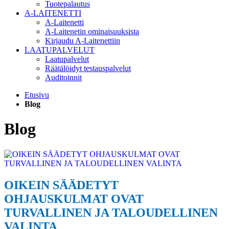
Tuotepalautus
A-LAITENETTI
A-Laitenetti
A-Laitenetin ominaisuuksista
Kirjaudu A-Laitenettiin
LAATUPALVELUT
Laatupalvelut
Räätälöidyt testauspalvelut
Auditoinnit
Etusivu
Blog
Blog
OIKEIN SÄÄDETYT
OHJAUSKULMAT OVAT
TURVALLINEN JA TALOUDELLINEN
VALINTA