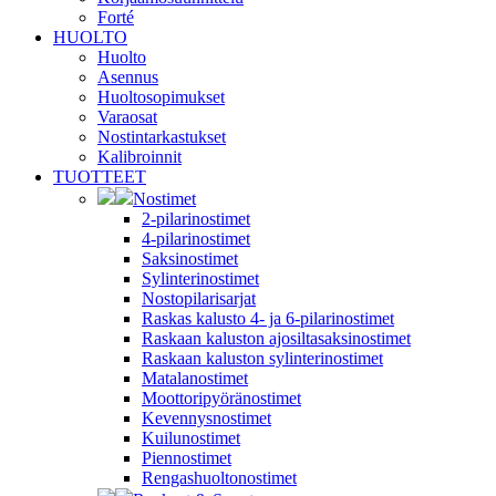
Forté
HUOLTO
Huolto
Asennus
Huoltosopimukset
Varaosat
Nostintarkastukset
Kalibroinnit
TUOTTEET
Nostimet
2-pilarinostimet
4-pilarinostimet
Saksinostimet
Sylinterinostimet
Nostopilarisarjat
Raskas kalusto 4- ja 6-pilarinostimet
Raskaan kaluston ajosiltasaksinostimet
Raskaan kaluston sylinterinostimet
Matalanostimet
Moottoripyöränostimet
Kevennysnostimet
Kuilunostimet
Piennostimet
Rengashuoltonostimet