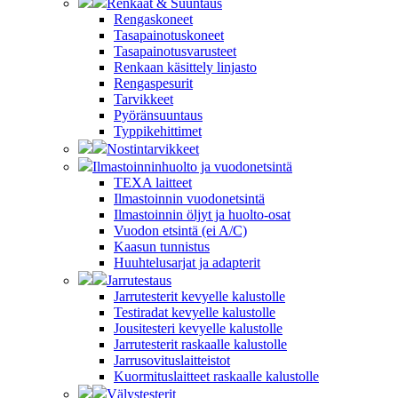
Renkaat & Suuntaus
Rengaskoneet
Tasapainotuskoneet
Tasapainotusvarusteet
Renkaan käsittely linjasto
Rengaspesurit
Tarvikkeet
Pyöränsuuntaus
Typpikehittimet
Nostintarvikkeet
Ilmastoinninhuolto ja vuodonetsintä
TEXA laitteet
Ilmastoinnin vuodonetsintä
Ilmastoinnin öljyt ja huolto-osat
Vuodon etsintä (ei A/C)
Kaasun tunnistus
Huuhtelusarjat ja adapterit
Jarrutestaus
Jarrutesterit kevyelle kalustolle
Testiradat kevyelle kalustolle
Jousitesteri kevyelle kalustolle
Jarrutesterit raskaalle kalustolle
Jarrusovituslaitteistot
Kuormituslaitteet raskaalle kalustolle
Välystesterit