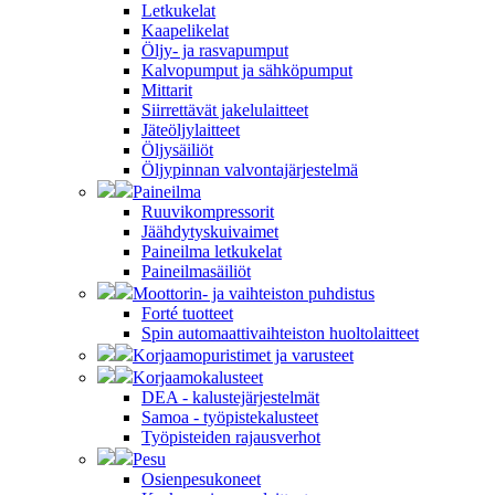
Letkukelat
Kaapelikelat
Öljy- ja rasvapumput
Kalvopumput ja sähköpumput
Mittarit
Siirrettävät jakelulaitteet
Jäteöljylaitteet
Öljysäiliöt
Öljypinnan valvontajärjestelmä
Paineilma
Ruuvikompressorit
Jäähdytyskuivaimet
Paineilma letkukelat
Paineilmasäiliöt
Moottorin- ja vaihteiston puhdistus
Forté tuotteet
Spin automaattivaihteiston huoltolaitteet
Korjaamopuristimet ja varusteet
Korjaamokalusteet
DEA - kalustejärjestelmät
Samoa - työpistekalusteet
Työpisteiden rajausverhot
Pesu
Osienpesukoneet