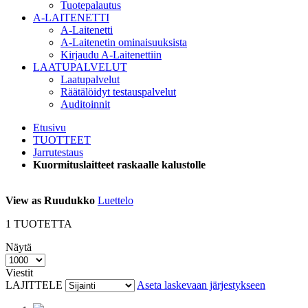
Tuotepalautus
A-LAITENETTI
A-Laitenetti
A-Laitenetin ominaisuuksista
Kirjaudu A-Laitenettiin
LAATUPALVELUT
Laatupalvelut
Räätälöidyt testauspalvelut
Auditoinnit
Etusivu
TUOTTEET
Jarrutestaus
Kuormituslaitteet raskaalle kalustolle
View as
Ruudukko
Luettelo
1
TUOTETTA
Näytä
Viestit
LAJITTELE
Aseta laskevaan järjestykseen