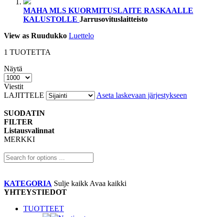
MAHA MLS KUORMITUSLAITE RASKAALLE
KALUSTOLLE
Jarrusovituslaitteisto
View as
Ruudukko
Luettelo
1
TUOTETTA
Näytä
Viestit
LAJITTELE
Aseta laskevaan järjestykseen
SUODATIN
FILTER
Listausvalinnat
MERKKI
KATEGORIA
Sulje kaikk
Avaa kaikki
YHTEYSTIEDOT
TUOTTEET