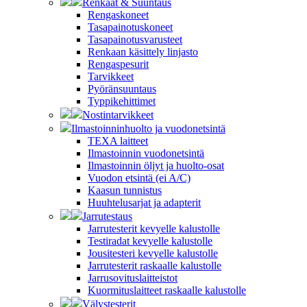
Renkaat & Suuntaus
Rengaskoneet
Tasapainotuskoneet
Tasapainotusvarusteet
Renkaan käsittely linjasto
Rengaspesurit
Tarvikkeet
Pyöränsuuntaus
Typpikehittimet
Nostintarvikkeet
Ilmastoinninhuolto ja vuodonetsintä
TEXA laitteet
Ilmastoinnin vuodonetsintä
Ilmastoinnin öljyt ja huolto-osat
Vuodon etsintä (ei A/C)
Kaasun tunnistus
Huuhtelusarjat ja adapterit
Jarrutestaus
Jarrutesterit kevyelle kalustolle
Testiradat kevyelle kalustolle
Jousitesteri kevyelle kalustolle
Jarrutesterit raskaalle kalustolle
Jarrusovituslaitteistot
Kuormituslaitteet raskaalle kalustolle
Välystesterit