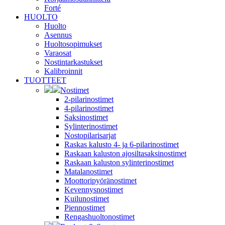
Forté
HUOLTO
Huolto
Asennus
Huoltosopimukset
Varaosat
Nostintarkastukset
Kalibroinnit
TUOTTEET
Nostimet
2-pilarinostimet
4-pilarinostimet
Saksinostimet
Sylinterinostimet
Nostopilarisarjat
Raskas kalusto 4- ja 6-pilarinostimet
Raskaan kaluston ajosiltasaksinostimet
Raskaan kaluston sylinterinostimet
Matalanostimet
Moottoripyöränostimet
Kevennysnostimet
Kuilunostimet
Piennostimet
Rengashuoltonostimet