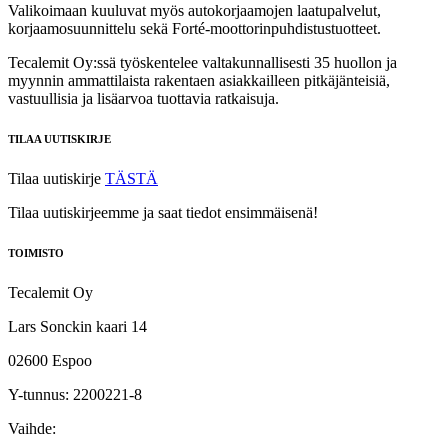
Valikoimaan kuuluvat myös autokorjaamojen laatupalvelut,
korjaamosuunnittelu sekä Forté‑moottorinpuhdistustuotteet.
Tecalemit Oy:ssä työskentelee valtakunnallisesti 35 huollon ja
myynnin ammattilaista rakentaen asiakkailleen pitkäjänteisiä,
vastuullisia ja lisäarvoa tuottavia ratkaisuja.
TILAA UUTISKIRJE
Tilaa uutiskirje
TÄSTÄ
Tilaa uutiskirjeemme ja saat tiedot ensimmäisenä!
TOIMISTO
Tecalemit Oy
Lars Sonckin kaari 14
02600 Espoo
Y-tunnus: 2200221-8
Vaihde: