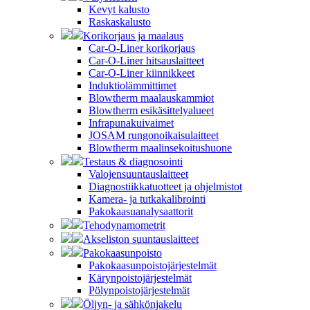
Kevyt kalusto
Raskaskalusto
Korikorjaus ja maalaus
Car-O-Liner korikorjaus
Car-O-Liner hitsauslaitteet
Car-O-Liner kiinnikkeet
Induktiolämmittimet
Blowtherm maalauskammiot
Blowtherm esikäsittelyalueet
Infrapunakuivaimet
JOSAM rungonoikaisulaitteet
Blowtherm maalinsekoitushuone
Testaus & diagnosointi
Valojensuuntauslaitteet
Diagnostiikkatuotteet ja ohjelmistot
Kamera- ja tutkakalibrointi
Pakokaasuanalysaattorit
Tehodynamometrit
Akseliston suuntauslaitteet
Pakokaasunpoisto
Pakokaasunpoistojärjestelmät
Kärynpoistojärjestelmät
Pölynpoistojärjestelmät
Öljyn- ja sähkönjakelu