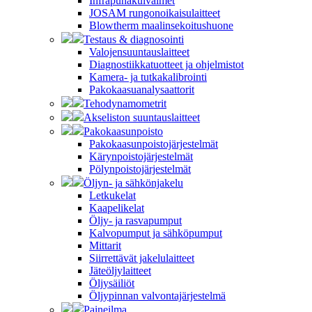
Infrapunakuivaimet
JOSAM rungonoikaisulaitteet
Blowtherm maalinsekoitushuone
Testaus & diagnosointi
Valojensuuntauslaitteet
Diagnostiikkatuotteet ja ohjelmistot
Kamera- ja tutkakalibrointi
Pakokaasuanalysaattorit
Tehodynamometrit
Akseliston suuntauslaitteet
Pakokaasunpoisto
Pakokaasunpoistojärjestelmät
Kärynpoistojärjestelmät
Pölynpoistojärjestelmät
Öljyn- ja sähkönjakelu
Letkukelat
Kaapelikelat
Öljy- ja rasvapumput
Kalvopumput ja sähköpumput
Mittarit
Siirrettävät jakelulaitteet
Jäteöljylaitteet
Öljysäiliöt
Öljypinnan valvontajärjestelmä
Paineilma