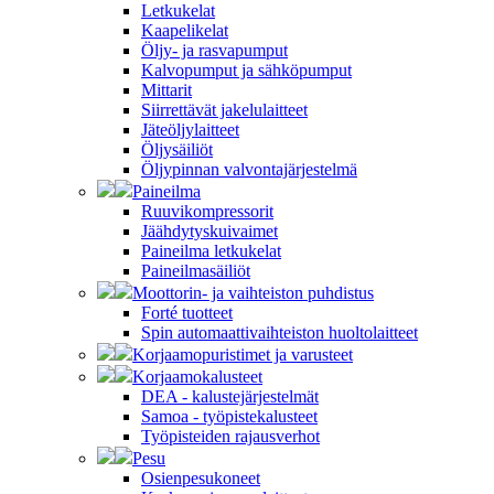
Letkukelat
Kaapelikelat
Öljy- ja rasvapumput
Kalvopumput ja sähköpumput
Mittarit
Siirrettävät jakelulaitteet
Jäteöljylaitteet
Öljysäiliöt
Öljypinnan valvontajärjestelmä
Paineilma
Ruuvikompressorit
Jäähdytyskuivaimet
Paineilma letkukelat
Paineilmasäiliöt
Moottorin- ja vaihteiston puhdistus
Forté tuotteet
Spin automaattivaihteiston huoltolaitteet
Korjaamopuristimet ja varusteet
Korjaamokalusteet
DEA - kalustejärjestelmät
Samoa - työpistekalusteet
Työpisteiden rajausverhot
Pesu
Osienpesukoneet