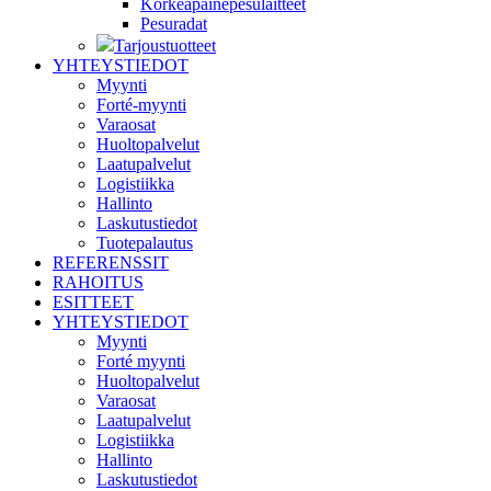
Korkeapainepesulaitteet
Pesuradat
Tarjoustuotteet
YHTEYSTIEDOT
Myynti
Forté-myynti
Varaosat
Huoltopalvelut
Laatupalvelut
Logistiikka
Hallinto
Laskutustiedot
Tuotepalautus
REFERENSSIT
RAHOITUS
ESITTEET
YHTEYSTIEDOT
Myynti
Forté myynti
Huoltopalvelut
Varaosat
Laatupalvelut
Logistiikka
Hallinto
Laskutustiedot