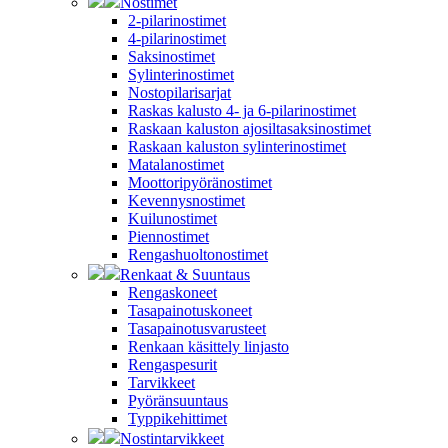
Nostimet
2-pilarinostimet
4-pilarinostimet
Saksinostimet
Sylinterinostimet
Nostopilarisarjat
Raskas kalusto 4- ja 6-pilarinostimet
Raskaan kaluston ajosiltasaksinostimet
Raskaan kaluston sylinterinostimet
Matalanostimet
Moottoripyöränostimet
Kevennysnostimet
Kuilunostimet
Piennostimet
Rengashuoltonostimet
Renkaat & Suuntaus
Rengaskoneet
Tasapainotuskoneet
Tasapainotusvarusteet
Renkaan käsittely linjasto
Rengaspesurit
Tarvikkeet
Pyöränsuuntaus
Typpikehittimet
Nostintarvikkeet