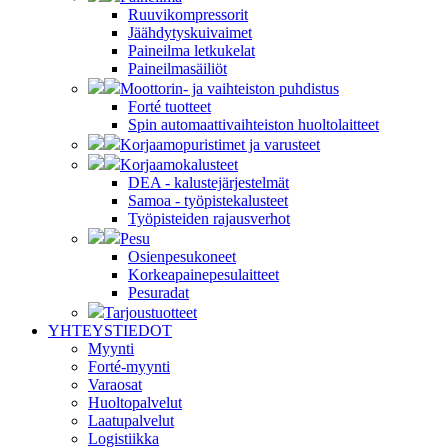
Ruuvikompressorit
Jäähdytyskuivaimet
Paineilma letkukelat
Paineilmasäiliöt
Moottorin- ja vaihteiston puhdistus
Forté tuotteet
Spin automaattivaihteiston huoltolaitteet
Korjaamopuristimet ja varusteet
Korjaamokalusteet
DEA - kalustejärjestelmät
Samoa - työpistekalusteet
Työpisteiden rajausverhot
Pesu
Osienpesukoneet
Korkeapainepesulaitteet
Pesuradat
Tarjoustuotteet
YHTEYSTIEDOT
Myynti
Forté-myynti
Varaosat
Huoltopalvelut
Laatupalvelut
Logistiikka