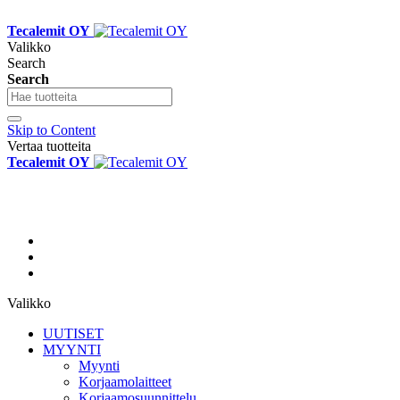
Tecalemit OY
Valikko
Search
Search
Skip to Content
Vertaa tuotteita
Tecalemit OY
Valikko
UUTISET
MYYNTI
Myynti
Korjaamolaitteet
Korjaamosuunnittelu