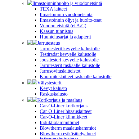
Ilmastoinninhuolto ja vuodonetsintä
TEXA laitteet
Ilmastoinnin vuodonetsintä
Ilmastoinnin öljyt ja huolto-osat
Vuodon etsintä (ei A/C)
Kaasun tunnistus
Huuhtelusarjat ja adapterit
Jarrutestaus
Jarrutesterit kevyelle kalustolle
Testiradat kevyelle kalustolle
Jousitesteri kevyelle kalustolle
Jarrutesterit raskaalle kalustolle
Jarrusovituslaitteistot
Kuormituslaitteet raskaalle kalustolle
Välystesterit
Kevyt kalusto
Raskaskalusto
Korikorjaus ja maalaus
Car-O-Liner korikorjaus
Car-O-Liner hitsauslaitteet
Car-O-Liner kiinnikkeet
Induktiolämmittimet
Blowtherm maalauskammiot
Blowtherm esikäsittelyalueet