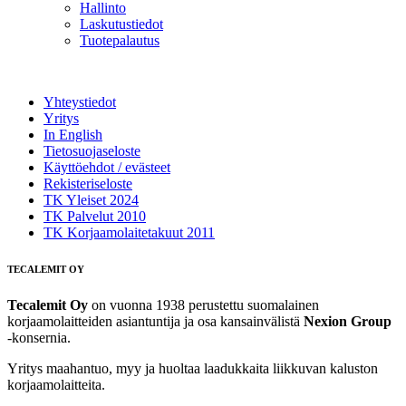
Hallinto
Laskutustiedot
Tuotepalautus
Yhteystiedot
Yritys
In English
Tietosuojaseloste
Käyttöehdot / evästeet
Rekisteriseloste
TK Yleiset 2024
TK Palvelut 2010
TK Korjaamolaitetakuut 2011
TECALEMIT OY
Tecalemit Oy
on vuonna 1938 perustettu suomalainen
korjaamolaitteiden asiantuntija ja osa kansainvälistä
Nexion Group
-konsernia.
Yritys maahantuo, myy ja huoltaa laadukkaita liikkuvan kaluston
korjaamolaitteita.