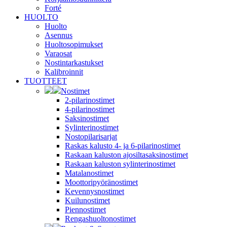
Forté
HUOLTO
Huolto
Asennus
Huoltosopimukset
Varaosat
Nostintarkastukset
Kalibroinnit
TUOTTEET
Nostimet
2-pilarinostimet
4-pilarinostimet
Saksinostimet
Sylinterinostimet
Nostopilarisarjat
Raskas kalusto 4- ja 6-pilarinostimet
Raskaan kaluston ajosiltasaksinostimet
Raskaan kaluston sylinterinostimet
Matalanostimet
Moottoripyöränostimet
Kevennysnostimet
Kuilunostimet
Piennostimet
Rengashuoltonostimet