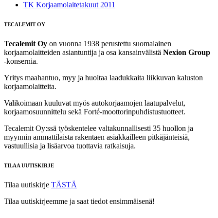
TK Korjaamolaitetakuut 2011
TECALEMIT OY
Tecalemit Oy
on vuonna 1938 perustettu suomalainen
korjaamolaitteiden asiantuntija ja osa kansainvälistä
Nexion Group
-konsernia.
Yritys maahantuo, myy ja huoltaa laadukkaita liikkuvan kaluston
korjaamolaitteita.
Valikoimaan kuuluvat myös autokorjaamojen laatupalvelut,
korjaamosuunnittelu sekä Forté‑moottorinpuhdistustuotteet.
Tecalemit Oy:ssä työskentelee valtakunnallisesti 35 huollon ja
myynnin ammattilaista rakentaen asiakkailleen pitkäjänteisiä,
vastuullisia ja lisäarvoa tuottavia ratkaisuja.
TILAA UUTISKIRJE
Tilaa uutiskirje
TÄSTÄ
Tilaa uutiskirjeemme ja saat tiedot ensimmäisenä!