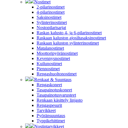
Nostimet
2-pilarinostimet
4-pilarinostimet
Saksinostimet
Sylinterinostimet
Nostopilarisarjat
Raskas kalusto 4- ja 6-pilarinostimet
Raskaan kaluston ajosiltasaksinostimet
Raskaan kaluston sylinterinostimet
Matalanostimet
Moottoripyöränostimet
Kevennysnostimet
Kuilunostimet
Piennostimet
Rengashuoltonostimet
Renkaat & Suuntaus
Rengaskoneet
Tasapainotuskoneet
Tasapainotusvarusteet
Renkaan käsittely linjasto
Rengaspesurit
Tarvikkeet
Pyöränsuuntaus
Typpikehittimet
Nostintarvikkeet