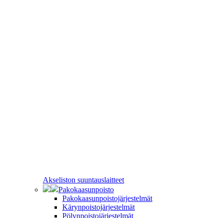
Akseliston suuntauslaitteet
Pakokaasunpoisto
Pakokaasunpoistojärjestelmät
Kärynpoistojärjestelmät
Pölynpoistojärjestelmät