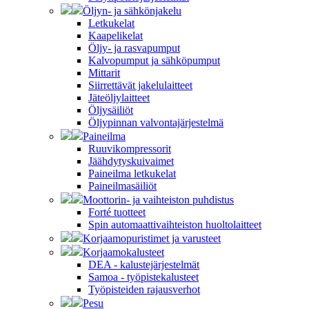
Öljyn- ja sähkönjakelu
Letkukelat
Kaapelikelat
Öljy- ja rasvapumput
Kalvopumput ja sähköpumput
Mittarit
Siirrettävät jakelulaitteet
Jäteöljylaitteet
Öljysäiliöt
Öljypinnan valvontajärjestelmä
Paineilma
Ruuvikompressorit
Jäähdytyskuivaimet
Paineilma letkukelat
Paineilmasäiliöt
Moottorin- ja vaihteiston puhdistus
Forté tuotteet
Spin automaattivaihteiston huoltolaitteet
Korjaamopuristimet ja varusteet
Korjaamokalusteet
DEA - kalustejärjestelmät
Samoa - työpistekalusteet
Työpisteiden rajausverhot
Pesu