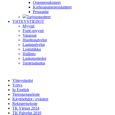
Osienpesukoneet
Korkeapainepesulaitteet
Pesuradat
Tarjoustuotteet
YHTEYSTIEDOT
Myynti
Forté-myynti
Varaosat
Huoltopalvelut
Laatupalvelut
Logistiikka
Hallinto
Laskutustiedot
Tuotepalautus
Yhteystiedot
Yritys
In English
Tietosuojaseloste
Käyttöehdot / evästeet
Rekisteriseloste
TK Yleiset 2024
TK Palvelut 2010