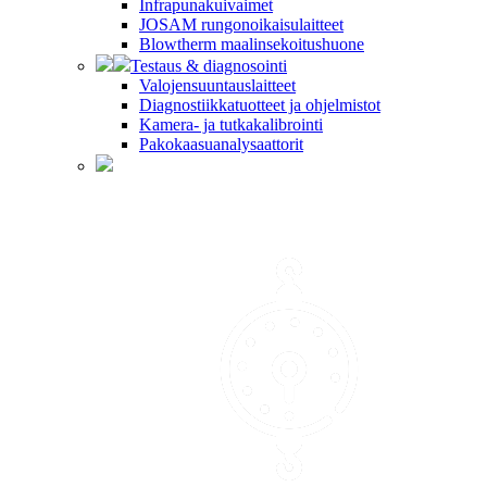
Infrapunakuivaimet
JOSAM rungonoikaisulaitteet
Blowtherm maalinsekoitushuone
Testaus & diagnosointi
Valojensuuntauslaitteet
Diagnostiikkatuotteet ja ohjelmistot
Kamera- ja tutkakalibrointi
Pakokaasuanalysaattorit