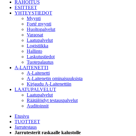
RAHOITUS
ESITTEET
YHTEYSTIEDOT
Myynti
Forté myynti
Huoltopalvelut
Varaosat
Laatupalvelut
Logistiikka
Hallinto
Laskutustiedot
Tuotepalautus
A-LAITENETTI
A-Laitenetti
A-Laitenetin ominaisuuksista
Kirjaudu A-Laitenettiin
LAATUPALVELUT
Laatupalvelut
Räätälöidyt testauspalvelut
Auditoinnit
Etusivu
TUOTTEET
Jarrutestaus
Jarrutesterit raskaalle kalustolle