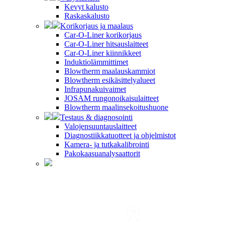
Kevyt kalusto
Raskaskalusto
Korikorjaus ja maalaus
Car-O-Liner korikorjaus
Car-O-Liner hitsauslaitteet
Car-O-Liner kiinnikkeet
Induktiolämmittimet
Blowtherm maalauskammiot
Blowtherm esikäsittelyalueet
Infrapunakuivaimet
JOSAM rungonoikaisulaitteet
Blowtherm maalinsekoitushuone
Testaus & diagnosointi
Valojensuuntauslaitteet
Diagnostiikkatuotteet ja ohjelmistot
Kamera- ja tutkakalibrointi
Pakokaasuanalysaattorit