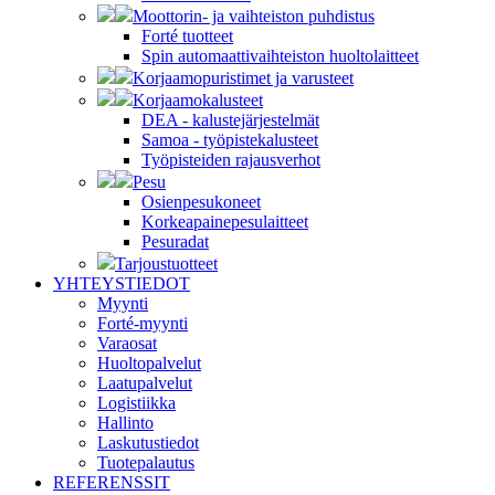
Moottorin- ja vaihteiston puhdistus
Forté tuotteet
Spin automaattivaihteiston huoltolaitteet
Korjaamopuristimet ja varusteet
Korjaamokalusteet
DEA - kalustejärjestelmät
Samoa - työpistekalusteet
Työpisteiden rajausverhot
Pesu
Osienpesukoneet
Korkeapainepesulaitteet
Pesuradat
Tarjoustuotteet
YHTEYSTIEDOT
Myynti
Forté-myynti
Varaosat
Huoltopalvelut
Laatupalvelut
Logistiikka
Hallinto
Laskutustiedot
Tuotepalautus
REFERENSSIT