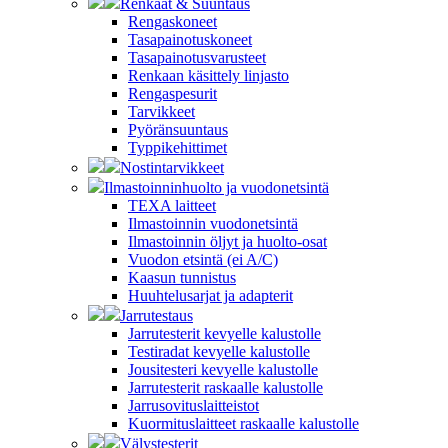
Renkaat & Suuntaus
Rengaskoneet
Tasapainotuskoneet
Tasapainotusvarusteet
Renkaan käsittely linjasto
Rengaspesurit
Tarvikkeet
Pyöränsuuntaus
Typpikehittimet
Nostintarvikkeet
Ilmastoinninhuolto ja vuodonetsintä
TEXA laitteet
Ilmastoinnin vuodonetsintä
Ilmastoinnin öljyt ja huolto-osat
Vuodon etsintä (ei A/C)
Kaasun tunnistus
Huuhtelusarjat ja adapterit
Jarrutestaus
Jarrutesterit kevyelle kalustolle
Testiradat kevyelle kalustolle
Jousitesteri kevyelle kalustolle
Jarrutesterit raskaalle kalustolle
Jarrusovituslaitteistot
Kuormituslaitteet raskaalle kalustolle
Välystesterit