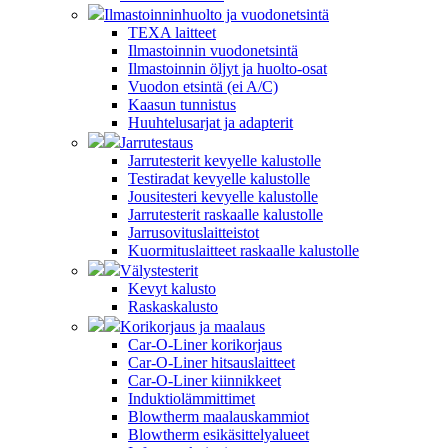
Ilmastoinninhuolto ja vuodonetsintä
TEXA laitteet
Ilmastoinnin vuodonetsintä
Ilmastoinnin öljyt ja huolto-osat
Vuodon etsintä (ei A/C)
Kaasun tunnistus
Huuhtelusarjat ja adapterit
Jarrutestaus
Jarrutesterit kevyelle kalustolle
Testiradat kevyelle kalustolle
Jousitesteri kevyelle kalustolle
Jarrutesterit raskaalle kalustolle
Jarrusovituslaitteistot
Kuormituslaitteet raskaalle kalustolle
Välystesterit
Kevyt kalusto
Raskaskalusto
Korikorjaus ja maalaus
Car-O-Liner korikorjaus
Car-O-Liner hitsauslaitteet
Car-O-Liner kiinnikkeet
Induktiolämmittimet
Blowtherm maalauskammiot
Blowtherm esikäsittelyalueet