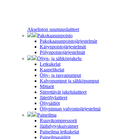
Akseliston suuntauslaitteet
Pakokaasunpoisto
Pakokaasunpoistojärjestelmät
Kärynpoistojärjestelmät
Pölynpoistojärjestelmät
Öljyn- ja sähkönjakelu
Letkukelat
Kaapelikelat
Öljy- ja rasvapumput
Kalvopumput ja sähköpumput
Mittarit
Siirrettävät jakelulaitteet
Jäteöljylaitteet
Öljysäiliöt
Öljypinnan valvontajärjestelmä
Paineilma
Ruuvikompressorit
Jäähdytyskuivaimet
Paineilma letkukelat
Paineilmasäiliöt