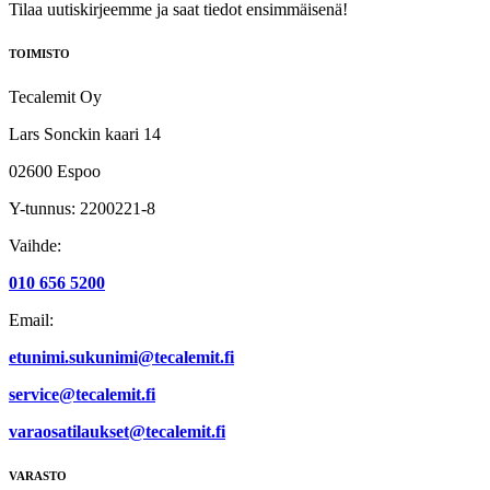
Tilaa uutiskirjeemme ja saat tiedot ensimmäisenä!
TOIMISTO
Tecalemit Oy
Lars Sonckin kaari 14
02600 Espoo
Y-tunnus: 2200221-8
Vaihde:
010 656 5200
Email:
etunimi.sukunimi@tecalemit.fi
service@tecalemit.fi
varaosatilaukset@tecalemit.fi
VARASTO