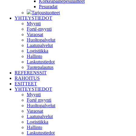
Korkeapainepesulaitteet
Pesuradat
Tarjoustuotteet
YHTEYSTIEDOT
Myynti
Forté-myynti
Varaosat
Huoltopalvelut
Laatupalvelut
Logistiikka
Hallinto
Laskutustiedot
Tuotepalautus
REFERENSSIT
RAHOITUS
ESITTEET
YHTEYSTIEDOT
Myynti
Forté myynti
Huoltopalvelut
Varaosat
Laatupalvelut
Logistiikka
Hallinto
Laskutustiedot