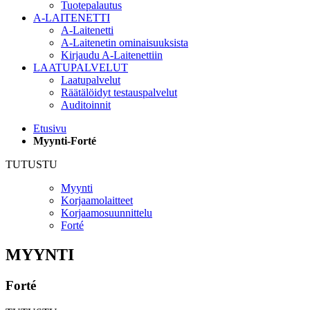
Tuotepalautus
A-LAITENETTI
A-Laitenetti
A-Laitenetin ominaisuuksista
Kirjaudu A-Laitenettiin
LAATUPALVELUT
Laatupalvelut
Räätälöidyt testauspalvelut
Auditoinnit
Etusivu
Myynti-Forté
TUTUSTU
Myynti
Korjaamolaitteet
Korjaamosuunnittelu
Forté
MYYNTI
Forté