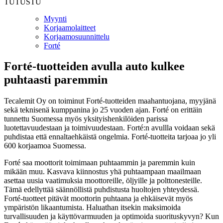
TUTUSTU
Myynti
Korjaamolaitteet
Korjaamosuunnittelu
Forté
Forté-tuotteiden avulla auto kulkee
puhtaasti paremmin
Tecalemit Oy on toiminut Forté-tuotteiden maahantuojana, myyjänä
sekä teknisenä kumppanina jo 25 vuoden ajan. Forté on erittäin
tunnettu Suomessa myös yksityishenkilöiden parissa
luotettavuudestaan ja toimivuudestaan. Forté:n avullla voidaan sekä
puhdistaa että ennaltaehkäistä ongelmia. Forté-tuotteita tarjoaa jo yli
600 korjaamoa Suomessa.
Forté saa moottorit toimimaan puhtaammin ja paremmin kuin
mikään muu. Kasvava kiinnostus yhä puhtaampaan maailmaan
asettaa uusia vaatimuksia moottoreille, öljyille ja polttonesteille.
Tämä edellyttää säännöllistä puhdistusta huoltojen yhteydessä.
Forté-tuotteet pitävät moottorin puhtaana ja ehkäisevät myös
ympäristön likaantumista. Haluathan itsekin maksimoida
turvallisuuden ja käyttövarmuuden ja optimoida suorituskyvyn? Kun