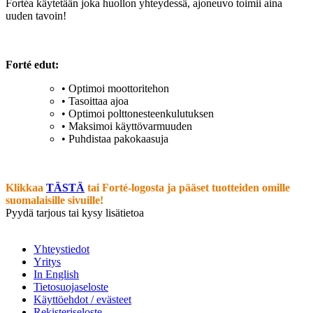
Fortéa käytetään joka huollon yhteydessä, ajoneuvo toimii aina
uuden tavoin!
Forté edut:
• Optimoi moottoritehon
• Tasoittaa ajoa
• Optimoi polttonesteenkulutuksen
• Maksimoi käyttövarmuuden
• Puhdistaa pakokaasuja
Klikkaa
TÄSTÄ
tai Forté-logosta ja pääset tuotteiden omille
suomalaisille sivuille!
Pyydä tarjous tai kysy lisätietoa
Yhteystiedot
Yritys
In English
Tietosuojaseloste
Käyttöehdot / evästeet
Rekisteriseloste