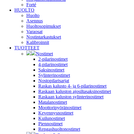
Forté
HUOLTO
Huolto
Asennus
Huoltosopimukset
Varaosat
Nostintarkastukset
Kalibroinnit
TUOTTEET
Nostimet
2-pilarinostimet
4-pilarinostimet
Saksinostimet
Sylinterinostimet
Nostopilarisarjat
Raskas kalusto 4- ja 6-pilarinostimet
Raskaan kaluston ajosiltasaksinostimet
Raskaan kaluston sylinterinostimet
Matalanostimet
Moottoripyöränostimet
Kevennysnostimet
Kuilunostimet
Piennostimet
Rengashuoltonostimet