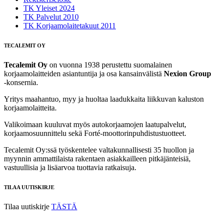
TK Yleiset 2024
TK Palvelut 2010
TK Korjaamolaitetakuut 2011
TECALEMIT OY
Tecalemit Oy
on vuonna 1938 perustettu suomalainen
korjaamolaitteiden asiantuntija ja osa kansainvälistä
Nexion Group
-konsernia.
Yritys maahantuo, myy ja huoltaa laadukkaita liikkuvan kaluston
korjaamolaitteita.
Valikoimaan kuuluvat myös autokorjaamojen laatupalvelut,
korjaamosuunnittelu sekä Forté‑moottorinpuhdistustuotteet.
Tecalemit Oy:ssä työskentelee valtakunnallisesti 35 huollon ja
myynnin ammattilaista rakentaen asiakkailleen pitkäjänteisiä,
vastuullisia ja lisäarvoa tuottavia ratkaisuja.
TILAA UUTISKIRJE
Tilaa uutiskirje
TÄSTÄ