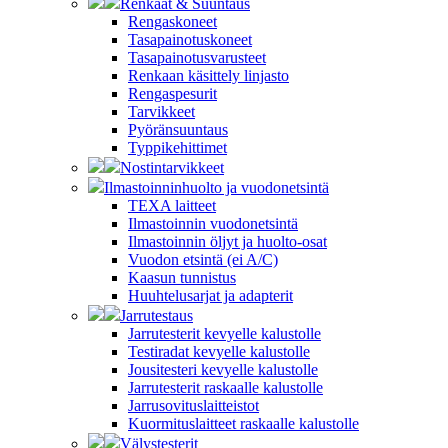
Renkaat & Suuntaus
Rengaskoneet
Tasapainotuskoneet
Tasapainotusvarusteet
Renkaan käsittely linjasto
Rengaspesurit
Tarvikkeet
Pyöränsuuntaus
Typpikehittimet
Nostintarvikkeet
Ilmastoinninhuolto ja vuodonetsintä
TEXA laitteet
Ilmastoinnin vuodonetsintä
Ilmastoinnin öljyt ja huolto-osat
Vuodon etsintä (ei A/C)
Kaasun tunnistus
Huuhtelusarjat ja adapterit
Jarrutestaus
Jarrutesterit kevyelle kalustolle
Testiradat kevyelle kalustolle
Jousitesteri kevyelle kalustolle
Jarrutesterit raskaalle kalustolle
Jarrusovituslaitteistot
Kuormituslaitteet raskaalle kalustolle
Välystesterit