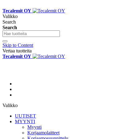
Tecalemit OY
Valikko
Search
Search
Skip to Content
Vertaa tuotteita
Tecalemit OY
Valikko
UUTISET
MYYNTI
Myynti
Korjaamolaitteet
Korjaamosuunnittelu