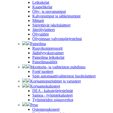
Letkukelat
Kaapelikelat
Öljy- ja rasvapumput
Kalvopumput ja sähköpumput
Mittarit
Siirrettävät jakelulaitteet
Jäteöljylaitteet
Öljysäiliöt
Öljypinnan valvontajärjestelmä
Paineilma
Ruuvikompressorit
Jäähdytyskuivaimet
Paineilma letkukelat
Paineilmasäiliöt
Moottorin- ja vaihteiston puhdistus
Forté tuotteet
Spin automaattivaihteiston huoltolaitteet
Korjaamopuristimet ja varusteet
Korjaamokalusteet
DEA - kalustejärjestelmät
Samoa - työpistekalusteet
Työpisteiden rajausverhot
Pesu
Osienpesukoneet