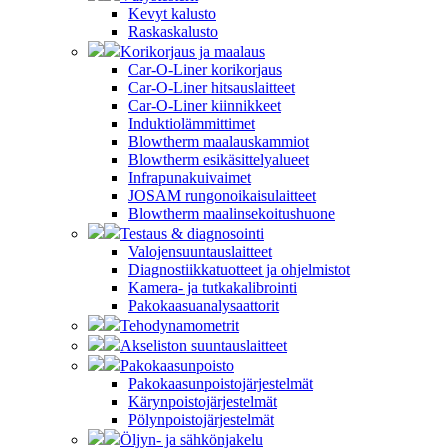
Kevyt kalusto
Raskaskalusto
Korikorjaus ja maalaus
Car-O-Liner korikorjaus
Car-O-Liner hitsauslaitteet
Car-O-Liner kiinnikkeet
Induktiolämmittimet
Blowtherm maalauskammiot
Blowtherm esikäsittelyalueet
Infrapunakuivaimet
JOSAM rungonoikaisulaitteet
Blowtherm maalinsekoitushuone
Testaus & diagnosointi
Valojensuuntauslaitteet
Diagnostiikkatuotteet ja ohjelmistot
Kamera- ja tutkakalibrointi
Pakokaasuanalysaattorit
Tehodynamometrit
Akseliston suuntauslaitteet
Pakokaasunpoisto
Pakokaasunpoistojärjestelmät
Kärynpoistojärjestelmät
Pölynpoistojärjestelmät
Öljyn- ja sähkönjakelu