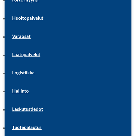
Forté myynti
Huoltopalvelut
Varaosat
Laatupalvelut
Logistiikka
Hallinto
Laskutustiedot
Tuotepalautus