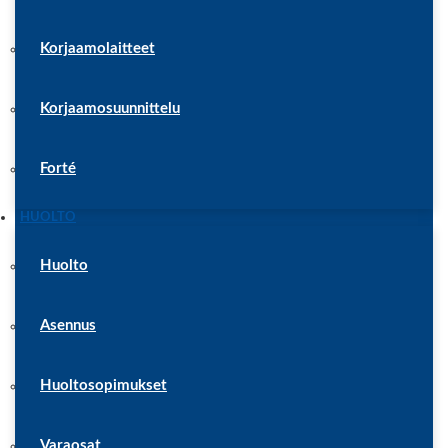
Korjaamolaitteet
Korjaamosuunnittelu
Forté
HUOLTO
Huolto
Asennus
Huoltosopimukset
Varaosat