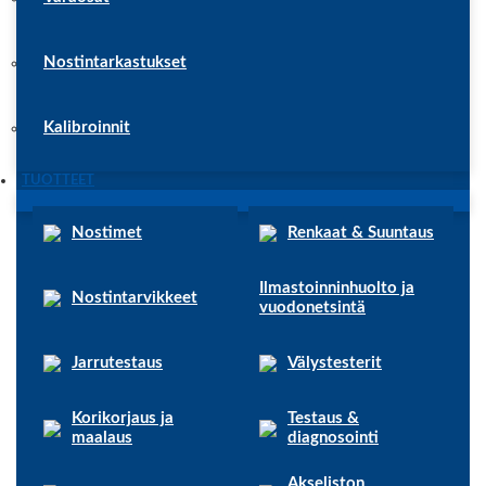
Nostintarkastukset
Kalibroinnit
TUOTTEET
Nostimet
Renkaat & Suuntaus
Ilmastoinninhuolto ja
Nostintarvikkeet
vuodonetsintä
Jarrutestaus
Välystesterit
Korikorjaus ja
Testaus &
maalaus
diagnosointi
Akseliston