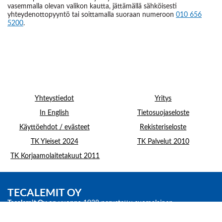
vasemmalla olevan valikon kautta, jättämällä sähköisesti
yhteydenottopyyntö tai soittamalla suoraan numeroon
010 656
5200
.
Yhteystiedot
Yritys
In English
Tietosuojaseloste
Käyttöehdot / evästeet
Rekisteriseloste
TK Yleiset 2024
TK Palvelut 2010
TK Korjaamolaitetakuut 2011
TECALEMIT OY
Tecalemit Oy
on vuonna 1938 perustettu suomalainen
korjaamolaitteiden asiantuntija ja osa kansainvälistä
Nexion Group
-
konsernia.