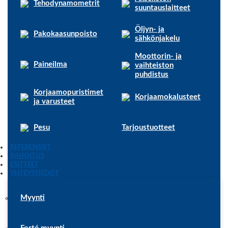
Tehodynamometrit
suuntauslaitteet
Öljyn- ja
Pakokaasunpoisto
sähkönjakelu
Moottorin- ja
Paineilma
vaihteiston
puhdistus
Korjaamopuristimet
Korjaamokalusteet
ja varusteet
Pesu
Tarjoustuotteet
REFERENSSIT
RAHOITUS
ESITTEET
YHTEYSTIEDOT
Myynti