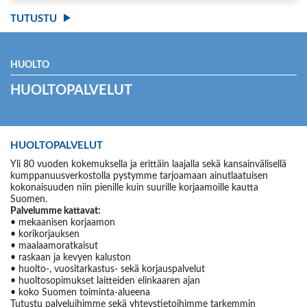
TUTUSTU
HUOLTO
HUOLTOPALVELUT
HUOLTOPALVELUT
Yli 80 vuoden kokemuksella ja erittäin laajalla sekä kansainvälisellä
kumppanuusverkostolla pystymme tarjoamaan ainutlaatuisen
kokonaisuuden niin pienille kuin suurille korjaamoille kautta
Suomen.
Palvelumme kattavat:
• mekaanisen korjaamon
• korikorjauksen
• maalaamoratkaisut
• raskaan ja kevyen kaluston
• huolto-, vuositarkastus- sekä korjauspalvelut
• huoltosopimukset laitteiden elinkaaren ajan
• koko Suomen toiminta-alueena
Tutustu palveluihimme sekä yhteystietoihimme tarkemmin