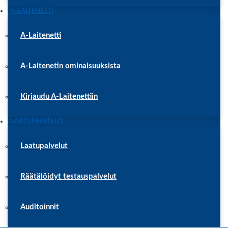
A-LAITENETTI
A-Laitenetti
A-Laitenetin ominaisuuksista
Kirjaudu A-Laitenettiin
LAATUPALVELUT
Laatupalvelut
Räätälöidyt testauspalvelut
Auditoinnit