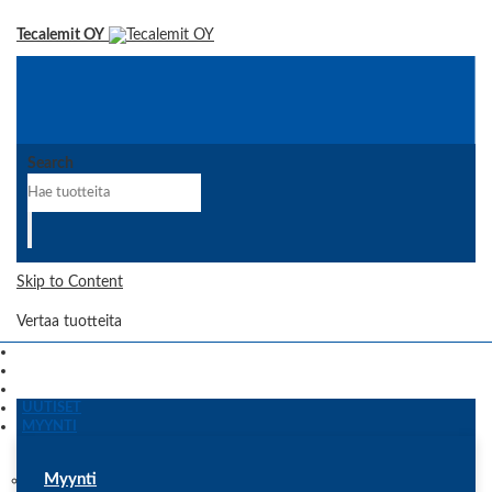
Tecalemit OY
Search
Skip to Content
Vertaa tuotteita
UUTISET
MYYNTI
Myynti