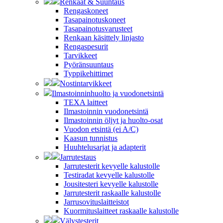
Renkaat & Suuntaus
Rengaskoneet
Tasapainotuskoneet
Tasapainotusvarusteet
Renkaan käsittely linjasto
Rengaspesurit
Tarvikkeet
Pyöränsuuntaus
Typpikehittimet
Nostintarvikkeet
Ilmastoinninhuolto ja vuodonetsintä
TEXA laitteet
Ilmastoinnin vuodonetsintä
Ilmastoinnin öljyt ja huolto-osat
Vuodon etsintä (ei A/C)
Kaasun tunnistus
Huuhtelusarjat ja adapterit
Jarrutestaus
Jarrutesterit kevyelle kalustolle
Testiradat kevyelle kalustolle
Jousitesteri kevyelle kalustolle
Jarrutesterit raskaalle kalustolle
Jarrusovituslaitteistot
Kuormituslaitteet raskaalle kalustolle
Välystesterit