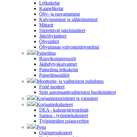
Letkukelat
Kaapelikelat
Öljy- ja rasvapumput
Kalvopumput ja sähköpumput
Mittarit
Siirrettävät jakelulaitteet
Jäteöljylaitteet
Öljysäiliöt
Öljypinnan valvontajärjestelmä
Paineilma
Ruuvikompressorit
Jäähdytyskuivaimet
Paineilma letkukelat
Paineilmasäiliöt
Moottorin- ja vaihteiston puhdistus
Forté tuotteet
Spin automaattivaihteiston huoltolaitteet
Korjaamopuristimet ja varusteet
Korjaamokalusteet
DEA - kalustejärjestelmät
Samoa - työpistekalusteet
Työpisteiden rajausverhot
Pesu
Osienpesukoneet