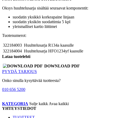
Oksys huuhtelusarja sisältää seuraavat komponentit:
suodatin yksikkö korkeapaine linjaan
suodatin yksikön suodattimia 5 kpl
yleismalliset kartio liittimet
Tuotenumerot:
322184003
Huuhtelusarja R134a kaasulle
322184004
Huuhtelusarja HFO1234yf kaasulle
Lataa tuotelehti
DOWNLOAD PDF
PYYDÄ TARJOUS
Onko sinulla kysyttävää tuotteesta?
010 656 5200
KATEGORIA
Sulje kaikk
Avaa kaikki
YHTEYSTIEDOT
TUOTTEET