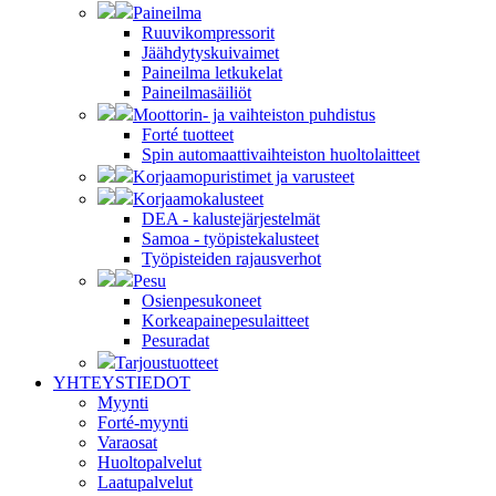
Paineilma
Ruuvikompressorit
Jäähdytyskuivaimet
Paineilma letkukelat
Paineilmasäiliöt
Moottorin- ja vaihteiston puhdistus
Forté tuotteet
Spin automaattivaihteiston huoltolaitteet
Korjaamopuristimet ja varusteet
Korjaamokalusteet
DEA - kalustejärjestelmät
Samoa - työpistekalusteet
Työpisteiden rajausverhot
Pesu
Osienpesukoneet
Korkeapainepesulaitteet
Pesuradat
Tarjoustuotteet
YHTEYSTIEDOT
Myynti
Forté-myynti
Varaosat
Huoltopalvelut
Laatupalvelut