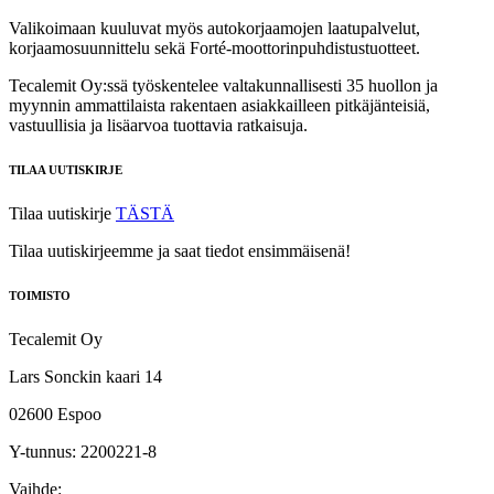
Valikoimaan kuuluvat myös autokorjaamojen laatupalvelut,
korjaamosuunnittelu sekä Forté‑moottorinpuhdistustuotteet.
Tecalemit Oy:ssä työskentelee valtakunnallisesti 35 huollon ja
myynnin ammattilaista rakentaen asiakkailleen pitkäjänteisiä,
vastuullisia ja lisäarvoa tuottavia ratkaisuja.
TILAA UUTISKIRJE
Tilaa uutiskirje
TÄSTÄ
Tilaa uutiskirjeemme ja saat tiedot ensimmäisenä!
TOIMISTO
Tecalemit Oy
Lars Sonckin kaari 14
02600 Espoo
Y-tunnus: 2200221-8
Vaihde: