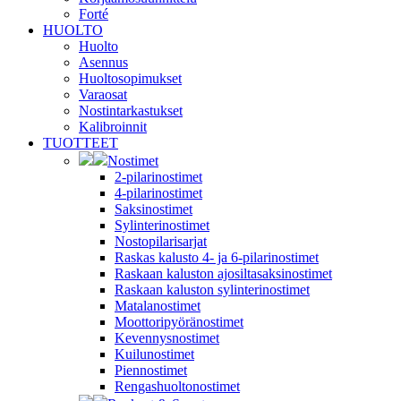
Forté
HUOLTO
Huolto
Asennus
Huoltosopimukset
Varaosat
Nostintarkastukset
Kalibroinnit
TUOTTEET
Nostimet
2-pilarinostimet
4-pilarinostimet
Saksinostimet
Sylinterinostimet
Nostopilarisarjat
Raskas kalusto 4- ja 6-pilarinostimet
Raskaan kaluston ajosiltasaksinostimet
Raskaan kaluston sylinterinostimet
Matalanostimet
Moottoripyöränostimet
Kevennysnostimet
Kuilunostimet
Piennostimet
Rengashuoltonostimet