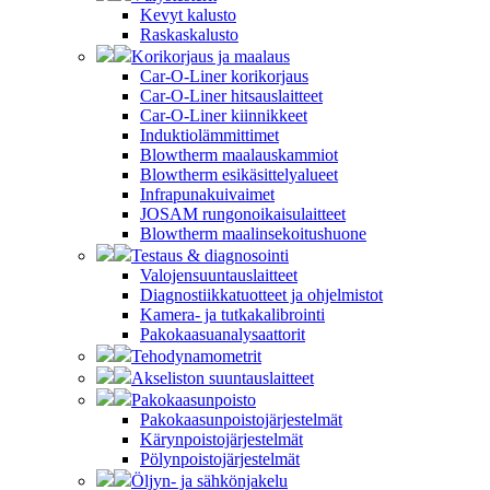
Kevyt kalusto
Raskaskalusto
Korikorjaus ja maalaus
Car-O-Liner korikorjaus
Car-O-Liner hitsauslaitteet
Car-O-Liner kiinnikkeet
Induktiolämmittimet
Blowtherm maalauskammiot
Blowtherm esikäsittelyalueet
Infrapunakuivaimet
JOSAM rungonoikaisulaitteet
Blowtherm maalinsekoitushuone
Testaus & diagnosointi
Valojensuuntauslaitteet
Diagnostiikkatuotteet ja ohjelmistot
Kamera- ja tutkakalibrointi
Pakokaasuanalysaattorit
Tehodynamometrit
Akseliston suuntauslaitteet
Pakokaasunpoisto
Pakokaasunpoistojärjestelmät
Kärynpoistojärjestelmät
Pölynpoistojärjestelmät
Öljyn- ja sähkönjakelu