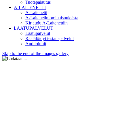
Tuotepalautus
A-LAITENETTI
A-Laitenetti
A-Laitenetin ominaisuuksista
Kirjaudu A-Laitenettiin
LAATUPALVELUT
Laatupalvelut
Räätälöidyt testauspalvelut
Auditoinnit
Skip to the end of the images gallery