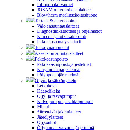
Infrapunakuivaimet
JOSAM rungonoikaisulaitteet
Blowtherm maalinsekoitushuone
Testaus & diagnosointi
Valojensuuntauslaitteet
Diagnostiikkatuotteet ja ohjelmistot
Kamera- ja tutkakalibrointi
Pakokaasuanalysaattorit
Tehodynamometrit
Akseliston suuntauslaitteet
Pakokaasunpoisto
Pakokaasunpoistojärjestelmät
Kärynpoistojärjestelmät
Pölynpoistojärjestelmät
Öljyn- ja sähkönjakelu
Letkukelat
Kaapelikelat
Öljy- ja rasvapumput
Kalvopumput ja sähköpumput
Mittarit
Siirrettävät jakelulaitteet
Jäteöljylaitteet
Öljysäiliöt
Öljypinnan valvontajärjestelmä