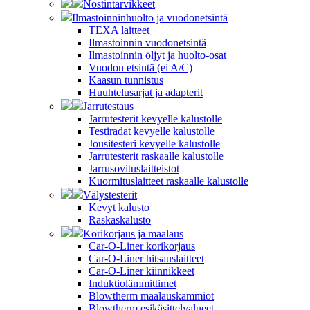
Nostintarvikkeet
Ilmastoinninhuolto ja vuodonetsintä
TEXA laitteet
Ilmastoinnin vuodonetsintä
Ilmastoinnin öljyt ja huolto-osat
Vuodon etsintä (ei A/C)
Kaasun tunnistus
Huuhtelusarjat ja adapterit
Jarrutestaus
Jarrutesterit kevyelle kalustolle
Testiradat kevyelle kalustolle
Jousitesteri kevyelle kalustolle
Jarrutesterit raskaalle kalustolle
Jarrusovituslaitteistot
Kuormituslaitteet raskaalle kalustolle
Välystesterit
Kevyt kalusto
Raskaskalusto
Korikorjaus ja maalaus
Car-O-Liner korikorjaus
Car-O-Liner hitsauslaitteet
Car-O-Liner kiinnikkeet
Induktiolämmittimet
Blowtherm maalauskammiot
Blowtherm esikäsittelyalueet