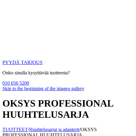
PYYDÄ TARJOUS
Onko sinulla kysyttävää tuotteesta?
010 656 5200
Skip to the beginning of the images gallery
OKSYS PROFESSIONAL
HUUHTELUSARJA
TUOTTEET
/
Huuhtelusarjat ja adapterit
/
OKSYS
PROFESSIONAL HUUHTELUSARJA