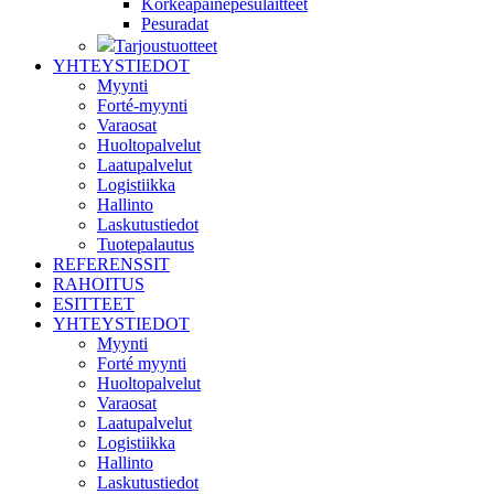
Korkeapainepesulaitteet
Pesuradat
Tarjoustuotteet
YHTEYSTIEDOT
Myynti
Forté-myynti
Varaosat
Huoltopalvelut
Laatupalvelut
Logistiikka
Hallinto
Laskutustiedot
Tuotepalautus
REFERENSSIT
RAHOITUS
ESITTEET
YHTEYSTIEDOT
Myynti
Forté myynti
Huoltopalvelut
Varaosat
Laatupalvelut
Logistiikka
Hallinto
Laskutustiedot