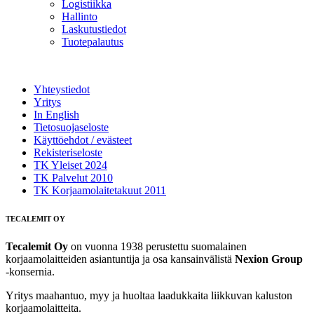
Logistiikka
Hallinto
Laskutustiedot
Tuotepalautus
Yhteystiedot
Yritys
In English
Tietosuojaseloste
Käyttöehdot / evästeet
Rekisteriseloste
TK Yleiset 2024
TK Palvelut 2010
TK Korjaamolaitetakuut 2011
TECALEMIT OY
Tecalemit Oy
on vuonna 1938 perustettu suomalainen
korjaamolaitteiden asiantuntija ja osa kansainvälistä
Nexion Group
-konsernia.
Yritys maahantuo, myy ja huoltaa laadukkaita liikkuvan kaluston
korjaamolaitteita.