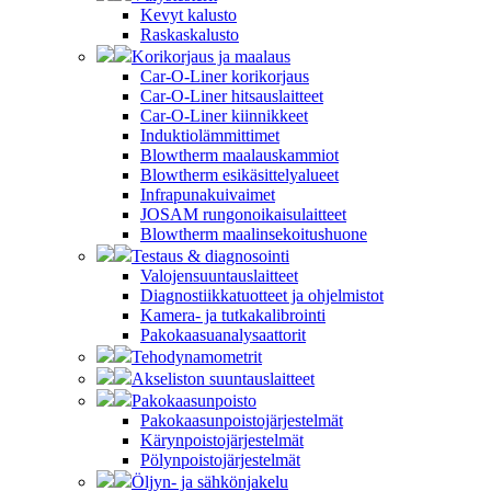
Kevyt kalusto
Raskaskalusto
Korikorjaus ja maalaus
Car-O-Liner korikorjaus
Car-O-Liner hitsauslaitteet
Car-O-Liner kiinnikkeet
Induktiolämmittimet
Blowtherm maalauskammiot
Blowtherm esikäsittelyalueet
Infrapunakuivaimet
JOSAM rungonoikaisulaitteet
Blowtherm maalinsekoitushuone
Testaus & diagnosointi
Valojensuuntauslaitteet
Diagnostiikkatuotteet ja ohjelmistot
Kamera- ja tutkakalibrointi
Pakokaasuanalysaattorit
Tehodynamometrit
Akseliston suuntauslaitteet
Pakokaasunpoisto
Pakokaasunpoistojärjestelmät
Kärynpoistojärjestelmät
Pölynpoistojärjestelmät
Öljyn- ja sähkönjakelu