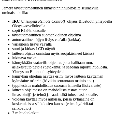
Jämerä täysautomaattinen ilmastoinninhuoltolaite seuraavilla
ominaisuuksilla:
IRC
(Inteligent Remote Control)
-ohjaus Bluetooth yhteydellä
Oksys -sovelluksella
sopii R134a kaasulle
täysautomaattinen suomenkielinen ohjelma
automaattinen öljyn lisäys vaa'alla (tarkka).
väriaineen lisäys vaa'alla
suuri ja kirkas LCD näyttö
laitteen ohjaus onnistuu myös suojakäsineet käsissä
lukittava vaaka
kännykkään saatavilla ohjelma, jolla hallitaan mm.
asiakas/auto tietoja (tietokanta) ja saadaan raportti huollosta.
Yhteys on Bluetooth -yhteydellä.
kännykän ohjelma näyttää esim. myös laitteen käyttämän
kylmäaine määrän (hävikin seurantaan mainio apu).
typpitestaus mahdollisuus suoraan laitteella (lisävaruste)
laitteen ohjelmassa on mahdollista testata auton
ilmastointijärjestelmä ja saada siitä tuloste asiakkaalle.
voidaan käyttää myös autoissa, joissa kylmäaine on
kosketuksissa sähköosien kanssa (esim. hydridi-tai
sähköautot)
3 m huoltoletkut