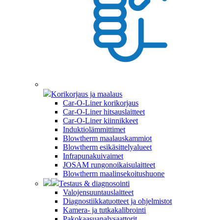
Korikorjaus ja maalaus
Car-O-Liner korikorjaus
Car-O-Liner hitsauslaitteet
Car-O-Liner kiinnikkeet
Induktiolämmittimet
Blowtherm maalauskammiot
Blowtherm esikäsittelyalueet
Infrapunakuivaimet
JOSAM rungonoikaisulaitteet
Blowtherm maalinsekoitushuone
Testaus & diagnosointi
Valojensuuntauslaitteet
Diagnostiikkatuotteet ja ohjelmistot
Kamera- ja tutkakalibrointi
Pakokaasuanalysaattorit