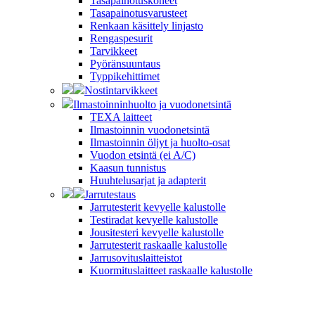
Tasapainotuskoneet
Tasapainotusvarusteet
Renkaan käsittely linjasto
Rengaspesurit
Tarvikkeet
Pyöränsuuntaus
Typpikehittimet
Nostintarvikkeet
Ilmastoinninhuolto ja vuodonetsintä
TEXA laitteet
Ilmastoinnin vuodonetsintä
Ilmastoinnin öljyt ja huolto-osat
Vuodon etsintä (ei A/C)
Kaasun tunnistus
Huuhtelusarjat ja adapterit
Jarrutestaus
Jarrutesterit kevyelle kalustolle
Testiradat kevyelle kalustolle
Jousitesteri kevyelle kalustolle
Jarrutesterit raskaalle kalustolle
Jarrusovituslaitteistot
Kuormituslaitteet raskaalle kalustolle