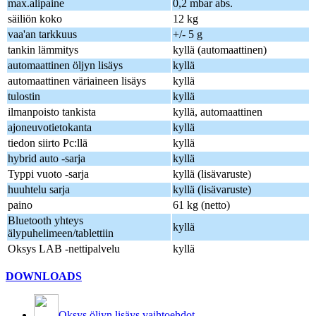
max.alipaine
0,2 mbar abs.
säiliön koko
12 kg
vaa'an tarkkuus
+/- 5 g
tankin lämmitys
kyllä (automaattinen)
automaattinen öljyn lisäys
kyllä
automaattinen väriaineen lisäys
kyllä
tulostin
kyllä
ilmanpoisto tankista
kyllä, automaattinen
ajoneuvotietokanta
kyllä
tiedon siirto Pc:llä
kyllä
hybrid auto -sarja
kyllä
Typpi vuoto -sarja
kyllä (lisävaruste)
huuhtelu sarja
kyllä (lisävaruste)
paino
61 kg (netto)
Bluetooth yhteys
kyllä
älypuhelimeen/tablettiin
Oksys LAB -nettipalvelu
kyllä
DOWNLOADS
Oksys öljyn lisäys vaihtoehdot