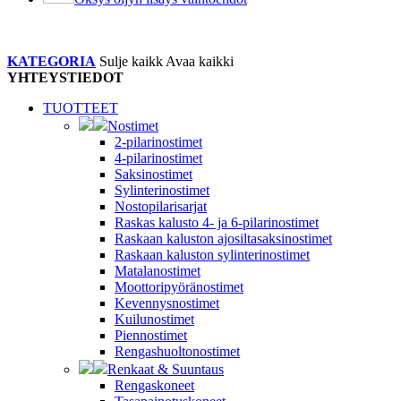
KATEGORIA
Sulje kaikk
Avaa kaikki
YHTEYSTIEDOT
TUOTTEET
Nostimet
2-pilarinostimet
4-pilarinostimet
Saksinostimet
Sylinterinostimet
Nostopilarisarjat
Raskas kalusto 4- ja 6-pilarinostimet
Raskaan kaluston ajosiltasaksinostimet
Raskaan kaluston sylinterinostimet
Matalanostimet
Moottoripyöränostimet
Kevennysnostimet
Kuilunostimet
Piennostimet
Rengashuoltonostimet
Renkaat & Suuntaus
Rengaskoneet