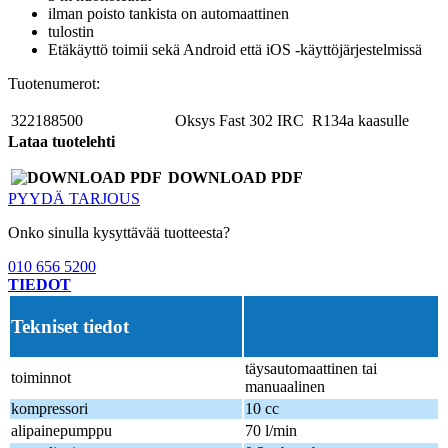
ilman poisto tankista on automaattinen
tulostin
Etäkäyttö toimii sekä Android että iOS -käyttöjärjestelmissä
Tuotenumerot:
322188500
Oksys Fast 302 IRC R134a kaasulle
Lataa tuotelehti
DOWNLOAD PDF
PYYDÄ TARJOUS
Onko sinulla kysyttävää tuotteesta?
010 656 5200
TIEDOT
Tekniset tiedot
täysautomaattinen tai
toiminnot
manuaalinen
kompressori
10 cc
alipainepumppu
70 l/min