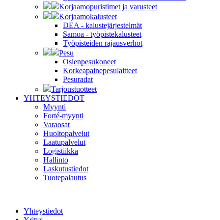
Korjaamopuristimet ja varusteet
Korjaamokalusteet
DEA - kalustejärjestelmät
Samoa - työpistekalusteet
Työpisteiden rajausverhot
Pesu
Osienpesukoneet
Korkeapainepesulaitteet
Pesuradat
Tarjoustuotteet
YHTEYSTIEDOT
Myynti
Forté-myynti
Varaosat
Huoltopalvelut
Laatupalvelut
Logistiikka
Hallinto
Laskutustiedot
Tuotepalautus
Yhteystiedot
Yritys