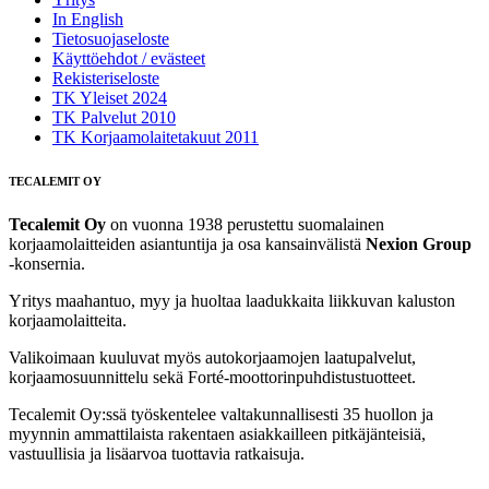
In English
Tietosuojaseloste
Käyttöehdot / evästeet
Rekisteriseloste
TK Yleiset 2024
TK Palvelut 2010
TK Korjaamolaitetakuut 2011
TECALEMIT OY
Tecalemit Oy
on vuonna 1938 perustettu suomalainen
korjaamolaitteiden asiantuntija ja osa kansainvälistä
Nexion Group
-konsernia.
Yritys maahantuo, myy ja huoltaa laadukkaita liikkuvan kaluston
korjaamolaitteita.
Valikoimaan kuuluvat myös autokorjaamojen laatupalvelut,
korjaamosuunnittelu sekä Forté‑moottorinpuhdistustuotteet.
Tecalemit Oy:ssä työskentelee valtakunnallisesti 35 huollon ja
myynnin ammattilaista rakentaen asiakkailleen pitkäjänteisiä,
vastuullisia ja lisäarvoa tuottavia ratkaisuja.