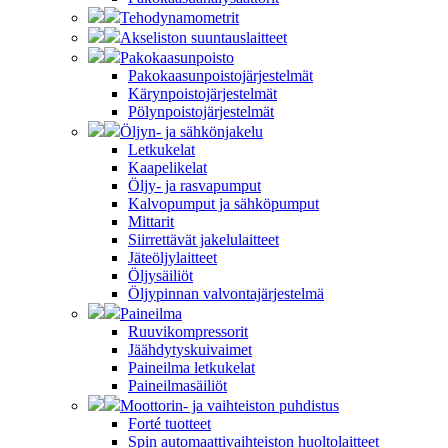
Tehodynamometrit
Akseliston suuntauslaitteet
Pakokaasunpoisto
Pakokaasunpoistojärjestelmät
Kärynpoistojärjestelmät
Pölynpoistojärjestelmät
Öljyn- ja sähkönjakelu
Letkukelat
Kaapelikelat
Öljy- ja rasvapumput
Kalvopumput ja sähköpumput
Mittarit
Siirrettävät jakelulaitteet
Jäteöljylaitteet
Öljysäiliöt
Öljypinnan valvontajärjestelmä
Paineilma
Ruuvikompressorit
Jäähdytyskuivaimet
Paineilma letkukelat
Paineilmasäiliöt
Moottorin- ja vaihteiston puhdistus
Forté tuotteet
Spin automaattivaihteiston huoltolaitteet