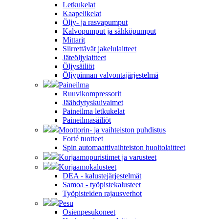
Letkukelat
Kaapelikelat
Öljy- ja rasvapumput
Kalvopumput ja sähköpumput
Mittarit
Siirrettävät jakelulaitteet
Jäteöljylaitteet
Öljysäiliöt
Öljypinnan valvontajärjestelmä
Paineilma
Ruuvikompressorit
Jäähdytyskuivaimet
Paineilma letkukelat
Paineilmasäiliöt
Moottorin- ja vaihteiston puhdistus
Forté tuotteet
Spin automaattivaihteiston huoltolaitteet
Korjaamopuristimet ja varusteet
Korjaamokalusteet
DEA - kalustejärjestelmät
Samoa - työpistekalusteet
Työpisteiden rajausverhot
Pesu
Osienpesukoneet