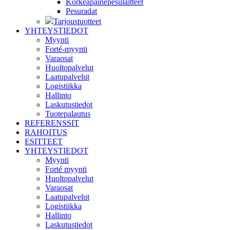
Korkeapainepesulaitteet
Pesuradat
Tarjoustuotteet
YHTEYSTIEDOT
Myynti
Forté-myynti
Varaosat
Huoltopalvelut
Laatupalvelut
Logistiikka
Hallinto
Laskutustiedot
Tuotepalautus
REFERENSSIT
RAHOITUS
ESITTEET
YHTEYSTIEDOT
Myynti
Forté myynti
Huoltopalvelut
Varaosat
Laatupalvelut
Logistiikka
Hallinto
Laskutustiedot