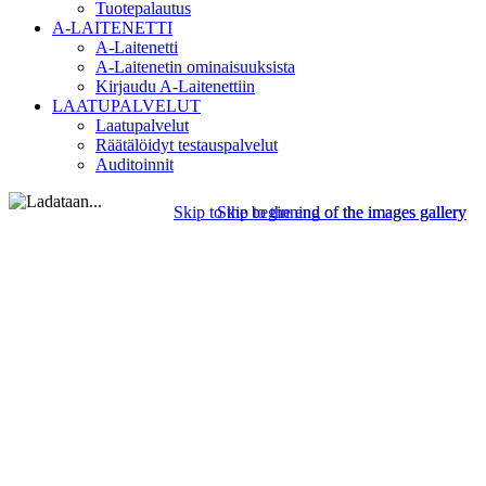
Tuotepalautus
A-LAITENETTI
A-Laitenetti
A-Laitenetin ominaisuuksista
Kirjaudu A-Laitenettiin
LAATUPALVELUT
Laatupalvelut
Räätälöidyt testauspalvelut
Auditoinnit
Skip to the beginning of the images gallery
Skip to the end of the images gallery