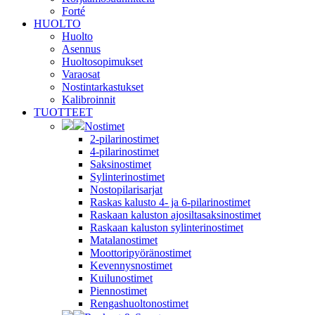
Forté
HUOLTO
Huolto
Asennus
Huoltosopimukset
Varaosat
Nostintarkastukset
Kalibroinnit
TUOTTEET
Nostimet
2-pilarinostimet
4-pilarinostimet
Saksinostimet
Sylinterinostimet
Nostopilarisarjat
Raskas kalusto 4- ja 6-pilarinostimet
Raskaan kaluston ajosiltasaksinostimet
Raskaan kaluston sylinterinostimet
Matalanostimet
Moottoripyöränostimet
Kevennysnostimet
Kuilunostimet
Piennostimet
Rengashuoltonostimet