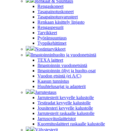
Renkaat & Suuntaus
Rengaskoneet
Tasapainotuskoneet
Tasapainotusvarusteet
Renkaan käsittely linjasto
Rengaspesurit
Tarvikkeet
Pyöränsuuntaus
Typpikehittimet
Nostintarvikkeet
Ilmastoinninhuolto ja vuodonetsintä
TEXA laitteet
Ilmastoinnin vuodonetsintä
Ilmastoinnin öljyt ja huolto-osat
Vuodon etsintä (ei A/C)
Kaasun tunnistus
Huuhtelusarjat ja adapterit
Jarrutestaus
Jarrutesterit kevyelle kalustolle
Testiradat kevyelle kalustolle
Jousitesteri kevyelle kalustolle
Jarrutesterit raskaalle kalustolle
Jarrusovituslaitteistot
Kuormituslaitteet raskaalle kalustolle
Välystesterit