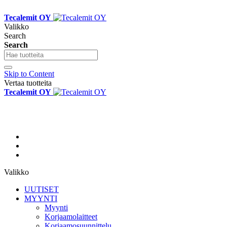
Tecalemit OY
Valikko
Search
Search
Skip to Content
Vertaa tuotteita
Tecalemit OY
Valikko
UUTISET
MYYNTI
Myynti
Korjaamolaitteet
Korjaamosuunnittelu