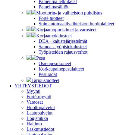
Paineilma letkukelat
Paineilmasäiliöt
Moottorin- ja vaihteiston puhdistus
Forté tuotteet
Spin automaattivaihteiston huoltolaitteet
Korjaamopuristimet ja varusteet
Korjaamokalusteet
DEA - kalustejärjestelmät
Samoa - työpistekalusteet
Työpisteiden rajausverhot
Pesu
Osienpesukoneet
Korkeapainepesulaitteet
Pesuradat
Tarjoustuotteet
YHTEYSTIEDOT
Myynti
Forté-myynti
Varaosat
Huoltopalvelut
Laatupalvelut
Logistiikka
Hallinto
Laskutustiedot
Tuotepalautus