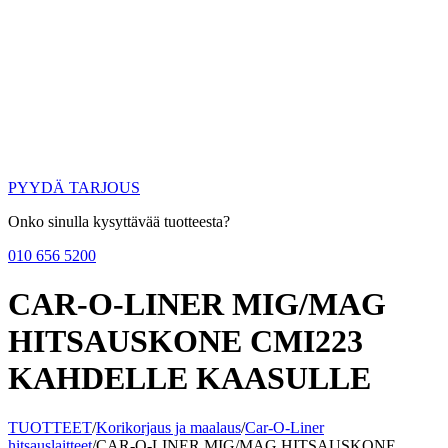
PYYDÄ TARJOUS
Onko sinulla kysyttävää tuotteesta?
010 656 5200
CAR-O-LINER MIG/MAG
HITSAUSKONE CMI223
KAHDELLE KAASULLE
TUOTTEET
/
Korikorjaus ja maalaus
/
Car-O-Liner
hitsauslaitteet
/
CAR-O-LINER MIG/MAG HITSAUSKONE