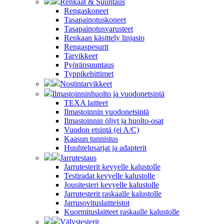
Renkaat & Suuntaus
Rengaskoneet
Tasapainotuskoneet
Tasapainotusvarusteet
Renkaan käsittely linjasto
Rengaspesurit
Tarvikkeet
Pyöränsuuntaus
Typpikehittimet
Nostintarvikkeet
Ilmastoinninhuolto ja vuodonetsintä
TEXA laitteet
Ilmastoinnin vuodonetsintä
Ilmastoinnin öljyt ja huolto-osat
Vuodon etsintä (ei A/C)
Kaasun tunnistus
Huuhtelusarjat ja adapterit
Jarrutestaus
Jarrutesterit kevyelle kalustolle
Testiradat kevyelle kalustolle
Jousitesteri kevyelle kalustolle
Jarrutesterit raskaalle kalustolle
Jarrusovituslaitteistot
Kuormituslaitteet raskaalle kalustolle
Välystesterit