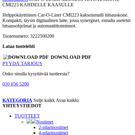
CMI223 KAHDELLE KAASULLE
Helppokäyttöinen Car-O-Liner CMI223 kaksoismalli hitsauskone.
Kompakti, täysin digitaalinen laite, jossa synergiset, ennalta asetetut
hitsausohjelmat ja automaattitoiminnot.
Tuotenumero: 3222500200
Lataa tuotelehti
DOWNLOAD PDF
PYYDÄ TARJOUS
Onko sinulla kysyttävää tuotteesta?
010 656 5200
KATEGORIA
Sulje kaikk
Avaa kaikki
YHTEYSTIEDOT
TUOTTEET
Nostimet
2-pilarinostimet
4-pilarinostimet