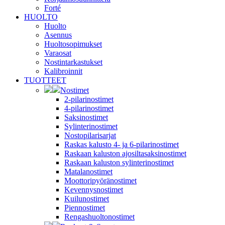
Forté
HUOLTO
Huolto
Asennus
Huoltosopimukset
Varaosat
Nostintarkastukset
Kalibroinnit
TUOTTEET
Nostimet
2-pilarinostimet
4-pilarinostimet
Saksinostimet
Sylinterinostimet
Nostopilarisarjat
Raskas kalusto 4- ja 6-pilarinostimet
Raskaan kaluston ajosiltasaksinostimet
Raskaan kaluston sylinterinostimet
Matalanostimet
Moottoripyöränostimet
Kevennysnostimet
Kuilunostimet
Piennostimet
Rengashuoltonostimet