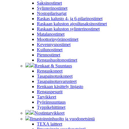
Saksinostimet
Sylinterinostimet
Nostopilarisarjat
Raskas kalusto 4- ja 6-pilarinostimet
Raskaan kaluston ajosiltasaksinostimet
Raskaan kaluston sylinterinostimet
Matalanostimet
Moottoripyöränostimet
Kevennysnostimet
Kuilunostimet
Piennostimet
Rengashuoltonostimet
Renkaat & Suuntaus
Rengaskoneet
Tasapainotuskoneet
Tasapainotusvarusteet
Renkaan käsittely linjasto
Rengaspesurit
Tarvikkeet
Pyöränsuuntaus
Typpikehittimet
Nostintarvikkeet
Ilmastoinninhuolto ja vuodonetsintä
TEXA laitteet