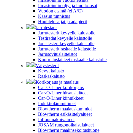
Ilmastoinnin vuodonetsintä
Ilmastoinnin öljyt ja huolto-osat
Vuodon etsintä (ei A/C)
Kaasun tunnistus
Huuhtelusarjat ja adapterit
Jarrutestaus
Jarrutesterit kevyelle kalustolle
Testiradat kevyelle kalustolle
Jousitesteri kevyelle kalustolle
Jarrutesterit raskaalle kalustolle
Jarrusovituslaitteistot
Kuormituslaitteet raskaalle kalustolle
Välystesterit
Kevyt kalusto
Raskaskalusto
Korikorjaus ja maalaus
Car-O-Liner korikorjaus
Car-O-Liner hitsauslaitteet
Car-O-Liner kiinnikkeet
Induktiolämmittimet
Blowtherm maalauskammiot
Blowtherm esikäsittelyalueet
Infrapunakuivaimet
JOSAM rungonoikaisulaitteet
Blowtherm maalinsekoitushuone