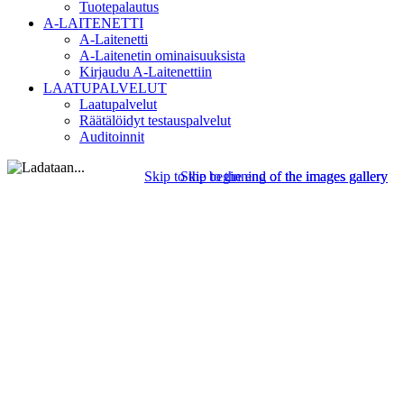
Tuotepalautus
A-LAITENETTI
A-Laitenetti
A-Laitenetin ominaisuuksista
Kirjaudu A-Laitenettiin
LAATUPALVELUT
Laatupalvelut
Räätälöidyt testauspalvelut
Auditoinnit
Skip to the beginning of the images gallery
Skip to the end of the images gallery