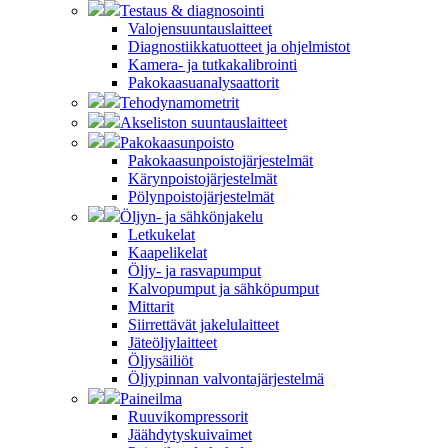
Testaus & diagnosointi
Valojensuuntauslaitteet
Diagnostiikkatuotteet ja ohjelmistot
Kamera- ja tutkakalibrointi
Pakokaasuanalysaattorit
Tehodynamometrit
Akseliston suuntauslaitteet
Pakokaasunpoisto
Pakokaasunpoistojärjestelmät
Kärynpoistojärjestelmät
Pölynpoistojärjestelmät
Öljyn- ja sähkönjakelu
Letkukelat
Kaapelikelat
Öljy- ja rasvapumput
Kalvopumput ja sähköpumput
Mittarit
Siirrettävät jakelulaitteet
Jäteöljylaitteet
Öljysäiliöt
Öljypinnan valvontajärjestelmä
Paineilma
Ruuvikompressorit
Jäähdytyskuivaimet