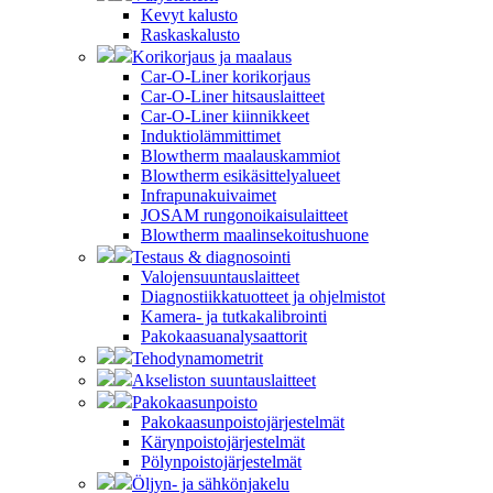
Kevyt kalusto
Raskaskalusto
Korikorjaus ja maalaus
Car-O-Liner korikorjaus
Car-O-Liner hitsauslaitteet
Car-O-Liner kiinnikkeet
Induktiolämmittimet
Blowtherm maalauskammiot
Blowtherm esikäsittelyalueet
Infrapunakuivaimet
JOSAM rungonoikaisulaitteet
Blowtherm maalinsekoitushuone
Testaus & diagnosointi
Valojensuuntauslaitteet
Diagnostiikkatuotteet ja ohjelmistot
Kamera- ja tutkakalibrointi
Pakokaasuanalysaattorit
Tehodynamometrit
Akseliston suuntauslaitteet
Pakokaasunpoisto
Pakokaasunpoistojärjestelmät
Kärynpoistojärjestelmät
Pölynpoistojärjestelmät
Öljyn- ja sähkönjakelu