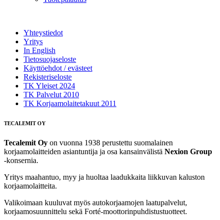
Yhteystiedot
Yritys
In English
Tietosuojaseloste
Käyttöehdot / evästeet
Rekisteriseloste
TK Yleiset 2024
TK Palvelut 2010
TK Korjaamolaitetakuut 2011
TECALEMIT OY
Tecalemit Oy
on vuonna 1938 perustettu suomalainen
korjaamolaitteiden asiantuntija ja osa kansainvälistä
Nexion Group
-konsernia.
Yritys maahantuo, myy ja huoltaa laadukkaita liikkuvan kaluston
korjaamolaitteita.
Valikoimaan kuuluvat myös autokorjaamojen laatupalvelut,
korjaamosuunnittelu sekä Forté‑moottorinpuhdistustuotteet.