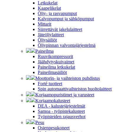
Letkukelat
Kaapelikelat
Öljy- ja rasvapumput
Kalvopumput ja sähköpumput
Mittarit
Siirrettävät jakelulaitteet
Jäteöljylaitteet
Öljysäiliöt
Öljypinnan valvontajärjestelmä
Paineilma
Ruuvikompressorit
Jäähdytyskuivaimet
Paineilma letkukelat
Paineilmasäiliöt
Moottorin- ja vaihteiston puhdistus
Forté tuotteet
Spin automaattivaihteiston huoltolaitteet
Korjaamopuristimet ja varusteet
Korjaamokalusteet
DEA - kalustejärjestelmät
Samoa - työpistekalusteet
Työpisteiden rajausverhot
Pesu
Osienpesukoneet