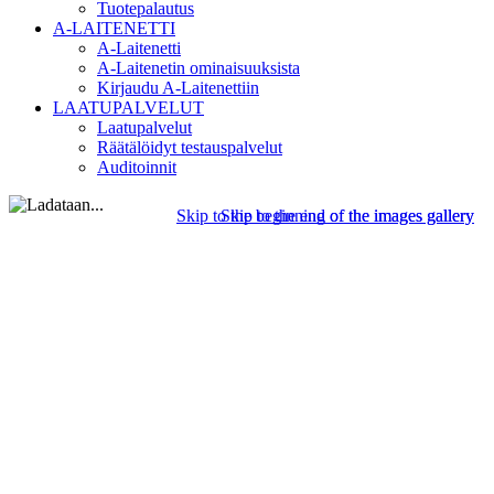
Tuotepalautus
A-LAITENETTI
A-Laitenetti
A-Laitenetin ominaisuuksista
Kirjaudu A-Laitenettiin
LAATUPALVELUT
Laatupalvelut
Räätälöidyt testauspalvelut
Auditoinnit
Skip to the beginning of the images gallery
Skip to the end of the images gallery