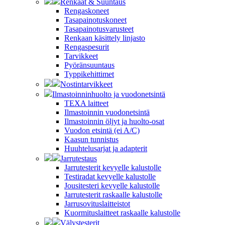
Renkaat & Suuntaus
Rengaskoneet
Tasapainotuskoneet
Tasapainotusvarusteet
Renkaan käsittely linjasto
Rengaspesurit
Tarvikkeet
Pyöränsuuntaus
Typpikehittimet
Nostintarvikkeet
Ilmastoinninhuolto ja vuodonetsintä
TEXA laitteet
Ilmastoinnin vuodonetsintä
Ilmastoinnin öljyt ja huolto-osat
Vuodon etsintä (ei A/C)
Kaasun tunnistus
Huuhtelusarjat ja adapterit
Jarrutestaus
Jarrutesterit kevyelle kalustolle
Testiradat kevyelle kalustolle
Jousitesteri kevyelle kalustolle
Jarrutesterit raskaalle kalustolle
Jarrusovituslaitteistot
Kuormituslaitteet raskaalle kalustolle
Välystesterit