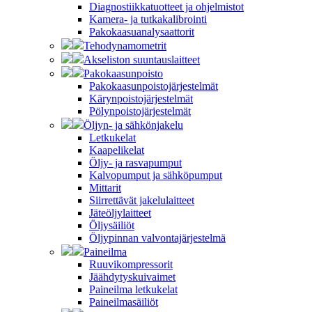
Diagnostiikkatuotteet ja ohjelmistot
Kamera- ja tutkakalibrointi
Pakokaasuanalysaattorit
Tehodynamometrit
Akseliston suuntauslaitteet
Pakokaasunpoisto
Pakokaasunpoistojärjestelmät
Kärynpoistojärjestelmät
Pölynpoistojärjestelmät
Öljyn- ja sähkönjakelu
Letkukelat
Kaapelikelat
Öljy- ja rasvapumput
Kalvopumput ja sähköpumput
Mittarit
Siirrettävät jakelulaitteet
Jäteöljylaitteet
Öljysäiliöt
Öljypinnan valvontajärjestelmä
Paineilma
Ruuvikompressorit
Jäähdytyskuivaimet
Paineilma letkukelat
Paineilmasäiliöt