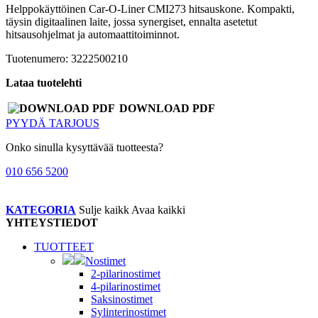
Helppokäyttöinen Car-O-Liner CMI273 hitsauskone. Kompakti,
täysin digitaalinen laite, jossa synergiset, ennalta asetetut
hitsausohjelmat ja automaattitoiminnot.
Tuotenumero: 3222500210
Lataa tuotelehti
DOWNLOAD PDF
PYYDÄ TARJOUS
Onko sinulla kysyttävää tuotteesta?
010 656 5200
KATEGORIA
Sulje kaikk
Avaa kaikki
YHTEYSTIEDOT
TUOTTEET
Nostimet
2-pilarinostimet
4-pilarinostimet
Saksinostimet
Sylinterinostimet