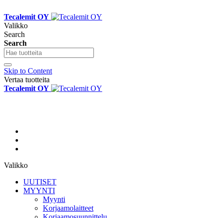
Tecalemit OY
Valikko
Search
Search
Skip to Content
Vertaa tuotteita
Tecalemit OY
Valikko
UUTISET
MYYNTI
Myynti
Korjaamolaitteet
Korjaamosuunnittelu