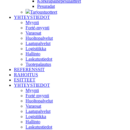
Korkeapainepesulaitteet
Pesuradat
Tarjoustuotteet
YHTEYSTIEDOT
Myynti
Forté-myynti
Varaosat
Huoltopalvelut
Laatupalvelut
Logistiikka
Hallinto
Laskutustiedot
Tuotepalautus
REFERENSSIT
RAHOITUS
ESITTEET
YHTEYSTIEDOT
Myynti
Forté myynti
Huoltopalvelut
Varaosat
Laatupalvelut
Logistiikka
Hallinto
Laskutustiedot