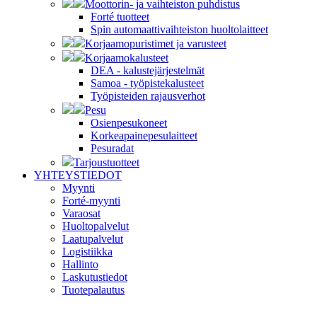
Moottorin- ja vaihteiston puhdistus
Forté tuotteet
Spin automaattivaihteiston huoltolaitteet
Korjaamopuristimet ja varusteet
Korjaamokalusteet
DEA - kalustejärjestelmät
Samoa - työpistekalusteet
Työpisteiden rajausverhot
Pesu
Osienpesukoneet
Korkeapainepesulaitteet
Pesuradat
Tarjoustuotteet
YHTEYSTIEDOT
Myynti
Forté-myynti
Varaosat
Huoltopalvelut
Laatupalvelut
Logistiikka
Hallinto
Laskutustiedot
Tuotepalautus