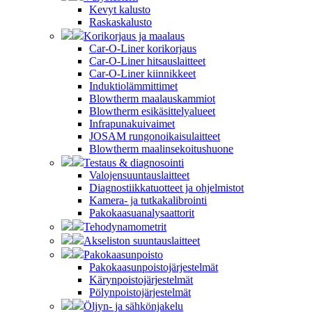
Kevyt kalusto
Raskaskalusto
Korikorjaus ja maalaus
Car-O-Liner korikorjaus
Car-O-Liner hitsauslaitteet
Car-O-Liner kiinnikkeet
Induktiolämmittimet
Blowtherm maalauskammiot
Blowtherm esikäsittelyalueet
Infrapunakuivaimet
JOSAM rungonoikaisulaitteet
Blowtherm maalinsekoitushuone
Testaus & diagnosointi
Valojensuuntauslaitteet
Diagnostiikkatuotteet ja ohjelmistot
Kamera- ja tutkakalibrointi
Pakokaasuanalysaattorit
Tehodynamometrit
Akseliston suuntauslaitteet
Pakokaasunpoisto
Pakokaasunpoistojärjestelmät
Kärynpoistojärjestelmät
Pölynpoistojärjestelmät
Öljyn- ja sähkönjakelu