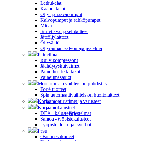
Letkukelat
Kaapelikelat
Öljy- ja rasvapumput
Kalvopumput ja sähköpumput
Mittarit
Siirrettävät jakelulaitteet
Jäteöljylaitteet
Öljysäiliöt
Öljypinnan valvontajärjestelmä
Paineilma
Ruuvikompressorit
Jäähdytyskuivaimet
Paineilma letkukelat
Paineilmasäiliöt
Moottorin- ja vaihteiston puhdistus
Forté tuotteet
Spin automaattivaihteiston huoltolaitteet
Korjaamopuristimet ja varusteet
Korjaamokalusteet
DEA - kalustejärjestelmät
Samoa - työpistekalusteet
Työpisteiden rajausverhot
Pesu
Osienpesukoneet