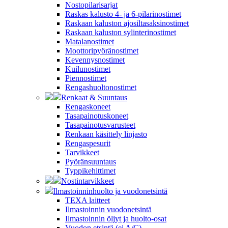
Nostopilarisarjat
Raskas kalusto 4- ja 6-pilarinostimet
Raskaan kaluston ajosiltasaksinostimet
Raskaan kaluston sylinterinostimet
Matalanostimet
Moottoripyöränostimet
Kevennysnostimet
Kuilunostimet
Piennostimet
Rengashuoltonostimet
Renkaat & Suuntaus
Rengaskoneet
Tasapainotuskoneet
Tasapainotusvarusteet
Renkaan käsittely linjasto
Rengaspesurit
Tarvikkeet
Pyöränsuuntaus
Typpikehittimet
Nostintarvikkeet
Ilmastoinninhuolto ja vuodonetsintä
TEXA laitteet
Ilmastoinnin vuodonetsintä
Ilmastoinnin öljyt ja huolto-osat
Vuodon etsintä (ei A/C)