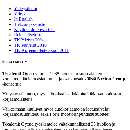
Yhteystiedot
Yritys
In English
Tietosuojaseloste
Käyttöehdot / evästeet
Rekisteriseloste
TK Yleiset 2024
TK Palvelut 2010
TK Korjaamolaitetakuut 2011
TECALEMIT OY
Tecalemit Oy
on vuonna 1938 perustettu suomalainen
korjaamolaitteiden asiantuntija ja osa kansainvälistä
Nexion Group
-konsernia.
Yritys maahantuo, myy ja huoltaa laadukkaita liikkuvan kaluston
korjaamolaitteita.
Valikoimaan kuuluvat myös autokorjaamojen laatupalvelut,
korjaamosuunnittelu sekä Forté‑moottorinpuhdistustuotteet.
Tecalemit Oy:ssä työskentelee valtakunnallisesti 35 huollon ja
myynnin ammattilaista rakentaen asiakkailleen pitkäjänteisiä,