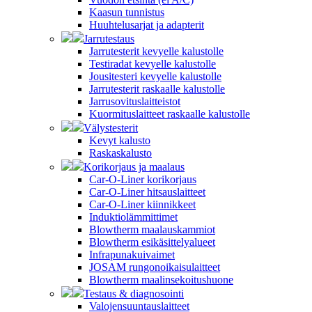
Kaasun tunnistus
Huuhtelusarjat ja adapterit
Jarrutestaus
Jarrutesterit kevyelle kalustolle
Testiradat kevyelle kalustolle
Jousitesteri kevyelle kalustolle
Jarrutesterit raskaalle kalustolle
Jarrusovituslaitteistot
Kuormituslaitteet raskaalle kalustolle
Välystesterit
Kevyt kalusto
Raskaskalusto
Korikorjaus ja maalaus
Car-O-Liner korikorjaus
Car-O-Liner hitsauslaitteet
Car-O-Liner kiinnikkeet
Induktiolämmittimet
Blowtherm maalauskammiot
Blowtherm esikäsittelyalueet
Infrapunakuivaimet
JOSAM rungonoikaisulaitteet
Blowtherm maalinsekoitushuone
Testaus & diagnosointi
Valojensuuntauslaitteet