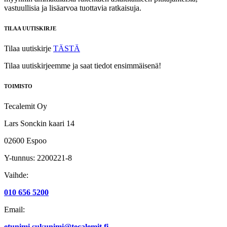
vastuullisia ja lisäarvoa tuottavia ratkaisuja.
TILAA UUTISKIRJE
Tilaa uutiskirje
TÄSTÄ
Tilaa uutiskirjeemme ja saat tiedot ensimmäisenä!
TOIMISTO
Tecalemit Oy
Lars Sonckin kaari 14
02600 Espoo
Y-tunnus: 2200221-8
Vaihde:
010 656 5200
Email:
etunimi.sukunimi@tecalemit.fi