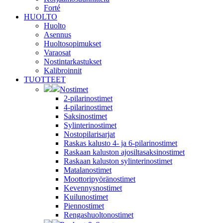
Forté
HUOLTO
Huolto
Asennus
Huoltosopimukset
Varaosat
Nostintarkastukset
Kalibroinnit
TUOTTEET
Nostimet
2-pilarinostimet
4-pilarinostimet
Saksinostimet
Sylinterinostimet
Nostopilarisarjat
Raskas kalusto 4- ja 6-pilarinostimet
Raskaan kaluston ajosiltasaksinostimet
Raskaan kaluston sylinterinostimet
Matalanostimet
Moottoripyöränostimet
Kevennysnostimet
Kuilunostimet
Piennostimet
Rengashuoltonostimet