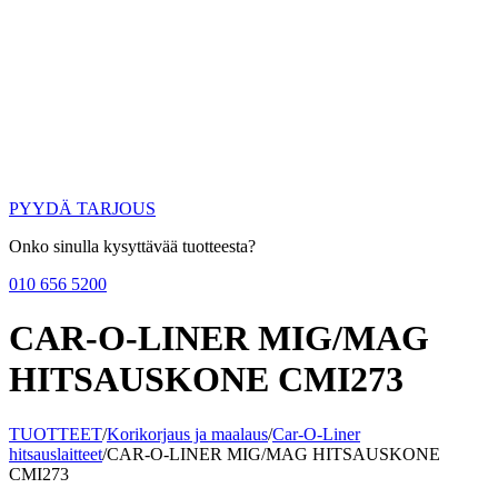
PYYDÄ TARJOUS
Onko sinulla kysyttävää tuotteesta?
010 656 5200
CAR-O-LINER MIG/MAG
HITSAUSKONE CMI273
TUOTTEET
/
Korikorjaus ja maalaus
/
Car-O-Liner
hitsauslaitteet
/
CAR-O-LINER MIG/MAG HITSAUSKONE
CMI273