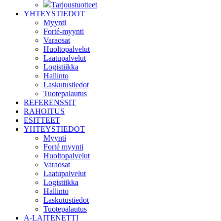
Tarjoustuotteet
YHTEYSTIEDOT
Myynti
Forté-myynti
Varaosat
Huoltopalvelut
Laatupalvelut
Logistiikka
Hallinto
Laskutustiedot
Tuotepalautus
REFERENSSIT
RAHOITUS
ESITTEET
YHTEYSTIEDOT
Myynti
Forté myynti
Huoltopalvelut
Varaosat
Laatupalvelut
Logistiikka
Hallinto
Laskutustiedot
Tuotepalautus
A-LAITENETTI