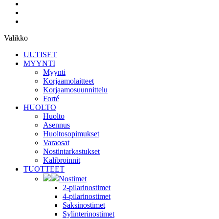
Valikko
UUTISET
MYYNTI
Myynti
Korjaamolaitteet
Korjaamosuunnittelu
Forté
HUOLTO
Huolto
Asennus
Huoltosopimukset
Varaosat
Nostintarkastukset
Kalibroinnit
TUOTTEET
Nostimet
2-pilarinostimet
4-pilarinostimet
Saksinostimet
Sylinterinostimet