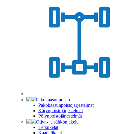
Pakokaasunpoisto
Pakokaasunpoistojärjestelmät
Kärynpoistojärjestelmät
Pölynpoistojärjestelmät
Öljyn- ja sähkönjakelu
Letkukelat
Kaapelikelat