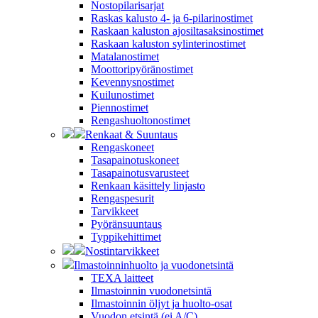
Nostopilarisarjat
Raskas kalusto 4- ja 6-pilarinostimet
Raskaan kaluston ajosiltasaksinostimet
Raskaan kaluston sylinterinostimet
Matalanostimet
Moottoripyöränostimet
Kevennysnostimet
Kuilunostimet
Piennostimet
Rengashuoltonostimet
Renkaat & Suuntaus
Rengaskoneet
Tasapainotuskoneet
Tasapainotusvarusteet
Renkaan käsittely linjasto
Rengaspesurit
Tarvikkeet
Pyöränsuuntaus
Typpikehittimet
Nostintarvikkeet
Ilmastoinninhuolto ja vuodonetsintä
TEXA laitteet
Ilmastoinnin vuodonetsintä
Ilmastoinnin öljyt ja huolto-osat
Vuodon etsintä (ei A/C)