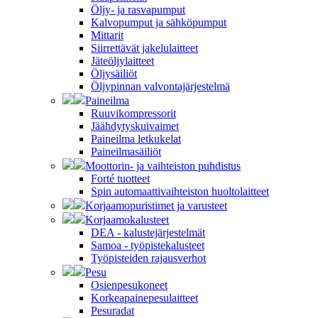
Öljy- ja rasvapumput
Kalvopumput ja sähköpumput
Mittarit
Siirrettävät jakelulaitteet
Jäteöljylaitteet
Öljysäiliöt
Öljypinnan valvontajärjestelmä
Paineilma
Ruuvikompressorit
Jäähdytyskuivaimet
Paineilma letkukelat
Paineilmasäiliöt
Moottorin- ja vaihteiston puhdistus
Forté tuotteet
Spin automaattivaihteiston huoltolaitteet
Korjaamopuristimet ja varusteet
Korjaamokalusteet
DEA - kalustejärjestelmät
Samoa - työpistekalusteet
Työpisteiden rajausverhot
Pesu
Osienpesukoneet
Korkeapainepesulaitteet
Pesuradat