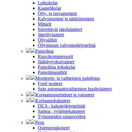
Letkukelat
Kaapelikelat
Öljy- ja rasvapumput
Kalvopumput ja sähköpumput
Mittarit
Siirrettävät jakelulaitteet
Jäteöljylaitteet
Öljysäiliöt
Öljypinnan valvontajärjestelmä
Paineilma
Ruuvikompressorit
Jäähdytyskuivaimet
Paineilma letkukelat
Paineilmasäiliöt
Moottorin- ja vaihteiston puhdistus
Forté tuotteet
Spin automaattivaihteiston huoltolaitteet
Korjaamopuristimet ja varusteet
Korjaamokalusteet
DEA - kalustejärjestelmät
Samoa - työpistekalusteet
Työpisteiden rajausverhot
Pesu
Osienpesukoneet