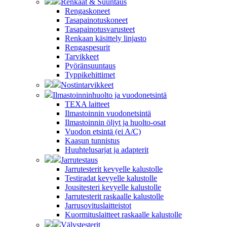
Renkaat & Suuntaus
Rengaskoneet
Tasapainotuskoneet
Tasapainotusvarusteet
Renkaan käsittely linjasto
Rengaspesurit
Tarvikkeet
Pyöränsuuntaus
Typpikehittimet
Nostintarvikkeet
Ilmastoinninhuolto ja vuodonetsintä
TEXA laitteet
Ilmastoinnin vuodonetsintä
Ilmastoinnin öljyt ja huolto-osat
Vuodon etsintä (ei A/C)
Kaasun tunnistus
Huuhtelusarjat ja adapterit
Jarrutestaus
Jarrutesterit kevyelle kalustolle
Testiradat kevyelle kalustolle
Jousitesteri kevyelle kalustolle
Jarrutesterit raskaalle kalustolle
Jarrusovituslaitteistot
Kuormituslaitteet raskaalle kalustolle
Välystesterit