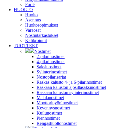
Forté
HUOLTO
Huolto
Asennus
Huoltosopimukset
Varaosat
Nostintarkastukset
Kalibroinnit
TUOTTEET
Nostimet
2-pilarinostimet
4-pilarinostimet
Saksinostimet
Sylinterinostimet
Nostopilarisarjat
Raskas kalusto 4- ja 6-pilarinostimet
Raskaan kaluston ajosiltasaksinostimet
Raskaan kaluston sylinterinostimet
Matalanostimet
Moottoripyöränostimet
Kevennysnostimet
Kuilunostimet
Piennostimet
Rengashuoltonostimet