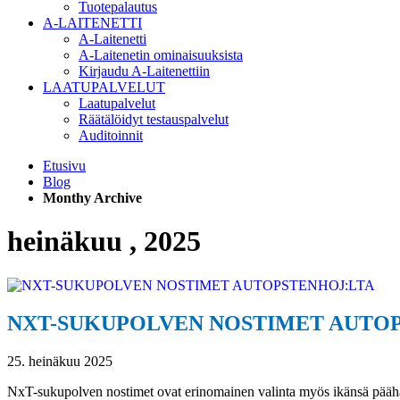
Tuotepalautus
A-LAITENETTI
A-Laitenetti
A-Laitenetin ominaisuuksista
Kirjaudu A-Laitenettiin
LAATUPALVELUT
Laatupalvelut
Räätälöidyt testauspalvelut
Auditoinnit
Etusivu
Blog
Monthy Archive
heinäkuu , 2025
NXT-SUKUPOLVEN NOSTIMET AUTO
25. heinäkuu 2025
NxT-sukupolven nostimet ovat erinomainen valinta myös ikänsä päähä