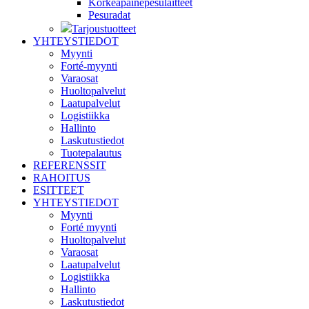
Korkeapainepesulaitteet
Pesuradat
Tarjoustuotteet
YHTEYSTIEDOT
Myynti
Forté-myynti
Varaosat
Huoltopalvelut
Laatupalvelut
Logistiikka
Hallinto
Laskutustiedot
Tuotepalautus
REFERENSSIT
RAHOITUS
ESITTEET
YHTEYSTIEDOT
Myynti
Forté myynti
Huoltopalvelut
Varaosat
Laatupalvelut
Logistiikka
Hallinto
Laskutustiedot