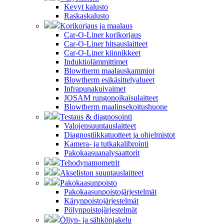
Kevyt kalusto
Raskaskalusto
Korikorjaus ja maalaus
Car-O-Liner korikorjaus
Car-O-Liner hitsauslaitteet
Car-O-Liner kiinnikkeet
Induktiolämmittimet
Blowtherm maalauskammiot
Blowtherm esikäsittelyalueet
Infrapunakuivaimet
JOSAM rungonoikaisulaitteet
Blowtherm maalinsekoitushuone
Testaus & diagnosointi
Valojensuuntauslaitteet
Diagnostiikkatuotteet ja ohjelmistot
Kamera- ja tutkakalibrointi
Pakokaasuanalysaattorit
Tehodynamometrit
Akseliston suuntauslaitteet
Pakokaasunpoisto
Pakokaasunpoistojärjestelmät
Kärynpoistojärjestelmät
Pölynpoistojärjestelmät
Öljyn- ja sähkönjakelu