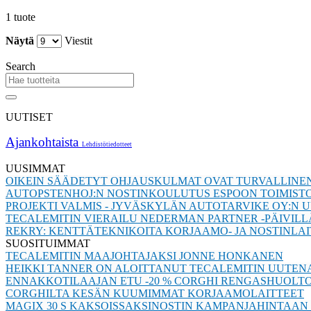
1 tuote
Näytä
Viestit
Search
UUTISET
Ajankohtaista
Lehdistötiedotteet
UUSIMMAT
OIKEIN SÄÄDETYT OHJAUSKULMAT OVAT TURVALLINEN
AUTOPSTENHOJ:N NOSTINKOULUTUS ESPOON TOIMIST
PROJEKTI VALMIS - JYVÄSKYLÄN AUTOTARVIKE OY:N U
TECALEMITIN VIERAILU NEDERMAN PARTNER -PÄIVILLÄ 2
REKRY: KENTTÄTEKNIKOITA KORJAAMO- JA NOSTINL
SUOSITUIMMAT
TECALEMITIN MAAJOHTAJAKSI JONNE HONKANEN
HEIKKI TANNER ON ALOITTANUT TECALEMITIN UUTEN
ENNAKKOTILAAJAN ETU -20 % CORGHI RENGASHUOLTOL
CORGHILTA KESÄN KUUMIMMAT KORJAAMOLAITTEET
MAGIX 30 S KAKSOISSAKSINOSTIN KAMPANJAHINTAAN 2.