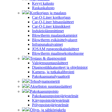
Kevyt kalusto
Raskaskalusto
Korikorjaus ja maalaus
Car-O-Liner korikorjaus
Car-O-Liner hitsauslaitteet
Car-O-Liner kiinnikkeet
Induktiolämmittimet
Blowtherm maalauskammiot
Blowtherm esikäsittelyalueet
Infrapunakuivaimet
JOSAM rungonoikaisulaitteet
Blowtherm maalinsekoitushuone
Testaus & diagnosointi
Valojensuuntauslaitteet
Diagnostiikkatuotteet ja ohjelmistot
Kamera- ja tutkakalibrointi
Pakokaasuanalysaattorit
Tehodynamometrit
Akseliston suuntauslaitteet
Pakokaasunpoisto
Pakokaasunpoistojärjestelmät
Kärynpoistojärjestelmät
Pölynpoistojärjestelmät
Öljyn- ja sähkönjakelu