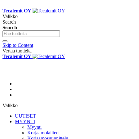
Tecalemit OY
Valikko
Search
Search
Skip to Content
Vertaa tuotteita
Tecalemit OY
Valikko
UUTISET
MYYNTI
Myynti
Korjaamolaitteet
Korjaamosuunnittelu