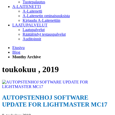
Tuotepalautus
A-LAITENETTI
A-Laitenetti
A-Laitenetin ominaisuuksista
Kirjaudu A-Laitenettiin
LAATUPALVELUT
Laatupalvelut
Räätälöidyt testauspalvelut
Auditoinnit
Etusivu
Blog
Monthy Archive
toukokuu , 2019
AUTOPSTENHOJ SOFTWARE
UPDATE FOR LIGHTMASTER MC17