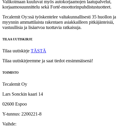
Valikoimaan kuuluvat myös autokorjaamojen laatupalvelut,
korjaamosuunnittelu sekä Forté‑moottorinpuhdistustuotteet.
Tecalemit Oy:ssä työskentelee valtakunnallisesti 35 huollon ja
myynnin ammattilaista rakentaen asiakkailleen pitkäjänteisiä,
vastuullisia ja lisäarvoa tuottavia ratkaisuja.
TILAA UUTISKIRJE
Tilaa uutiskirje
TÄSTÄ
Tilaa uutiskirjeemme ja saat tiedot ensimmäisenä!
TOIMISTO
Tecalemit Oy
Lars Sonckin kaari 14
02600 Espoo
Y-tunnus: 2200221-8
Vaihde: