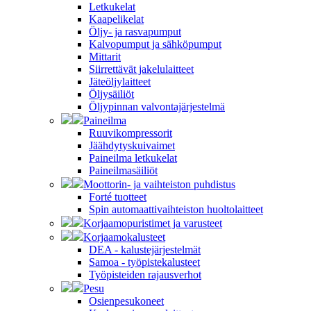
Letkukelat
Kaapelikelat
Öljy- ja rasvapumput
Kalvopumput ja sähköpumput
Mittarit
Siirrettävät jakelulaitteet
Jäteöljylaitteet
Öljysäiliöt
Öljypinnan valvontajärjestelmä
Paineilma
Ruuvikompressorit
Jäähdytyskuivaimet
Paineilma letkukelat
Paineilmasäiliöt
Moottorin- ja vaihteiston puhdistus
Forté tuotteet
Spin automaattivaihteiston huoltolaitteet
Korjaamopuristimet ja varusteet
Korjaamokalusteet
DEA - kalustejärjestelmät
Samoa - työpistekalusteet
Työpisteiden rajausverhot
Pesu
Osienpesukoneet