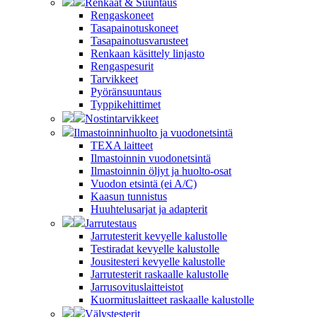
Renkaat & Suuntaus
Rengaskoneet
Tasapainotuskoneet
Tasapainotusvarusteet
Renkaan käsittely linjasto
Rengaspesurit
Tarvikkeet
Pyöränsuuntaus
Typpikehittimet
Nostintarvikkeet
Ilmastoinninhuolto ja vuodonetsintä
TEXA laitteet
Ilmastoinnin vuodonetsintä
Ilmastoinnin öljyt ja huolto-osat
Vuodon etsintä (ei A/C)
Kaasun tunnistus
Huuhtelusarjat ja adapterit
Jarrutestaus
Jarrutesterit kevyelle kalustolle
Testiradat kevyelle kalustolle
Jousitesteri kevyelle kalustolle
Jarrutesterit raskaalle kalustolle
Jarrusovituslaitteistot
Kuormituslaitteet raskaalle kalustolle
Välystesterit