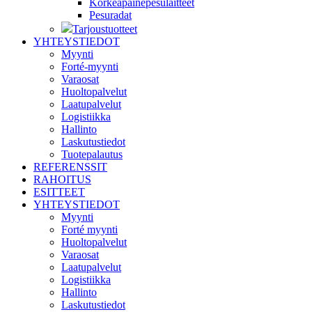
Korkeapainepesulaitteet
Pesuradat
Tarjoustuotteet
YHTEYSTIEDOT
Myynti
Forté-myynti
Varaosat
Huoltopalvelut
Laatupalvelut
Logistiikka
Hallinto
Laskutustiedot
Tuotepalautus
REFERENSSIT
RAHOITUS
ESITTEET
YHTEYSTIEDOT
Myynti
Forté myynti
Huoltopalvelut
Varaosat
Laatupalvelut
Logistiikka
Hallinto
Laskutustiedot