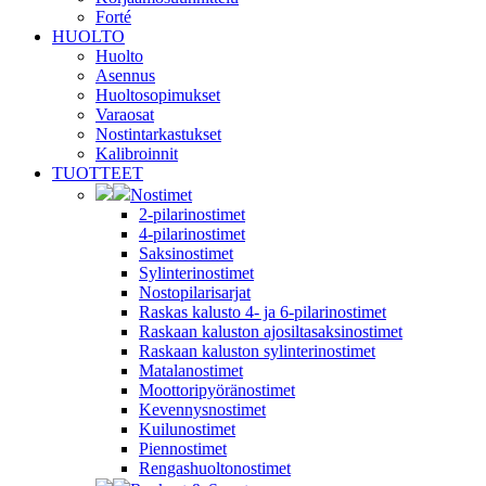
Forté
HUOLTO
Huolto
Asennus
Huoltosopimukset
Varaosat
Nostintarkastukset
Kalibroinnit
TUOTTEET
Nostimet
2-pilarinostimet
4-pilarinostimet
Saksinostimet
Sylinterinostimet
Nostopilarisarjat
Raskas kalusto 4- ja 6-pilarinostimet
Raskaan kaluston ajosiltasaksinostimet
Raskaan kaluston sylinterinostimet
Matalanostimet
Moottoripyöränostimet
Kevennysnostimet
Kuilunostimet
Piennostimet
Rengashuoltonostimet