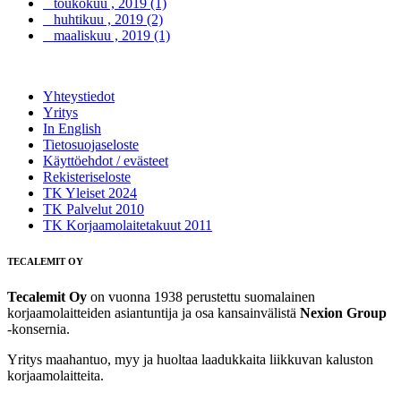
toukokuu , 2019 (1)
huhtikuu , 2019 (2)
maaliskuu , 2019 (1)
Yhteystiedot
Yritys
In English
Tietosuojaseloste
Käyttöehdot / evästeet
Rekisteriseloste
TK Yleiset 2024
TK Palvelut 2010
TK Korjaamolaitetakuut 2011
TECALEMIT OY
Tecalemit Oy
on vuonna 1938 perustettu suomalainen
korjaamolaitteiden asiantuntija ja osa kansainvälistä
Nexion Group
-konsernia.
Yritys maahantuo, myy ja huoltaa laadukkaita liikkuvan kaluston
korjaamolaitteita.