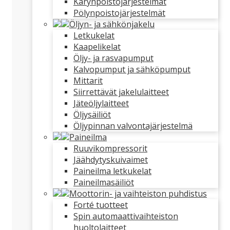
Kärynpoistojärjestelmät
Pölynpoistojärjestelmät
Öljyn- ja sähkönjakelu
Letkukelat
Kaapelikelat
Öljy- ja rasvapumput
Kalvopumput ja sähköpumput
Mittarit
Siirrettävät jakelulaitteet
Jäteöljylaitteet
Öljysäiliöt
Öljypinnan valvontajärjestelmä
Paineilma
Ruuvikompressorit
Jäähdytyskuivaimet
Paineilma letkukelat
Paineilmasäiliöt
Moottorin- ja vaihteiston puhdistus
Forté tuotteet
Spin automaattivaihteiston
huoltolaitteet