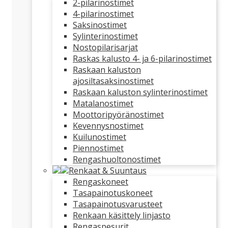
2-pilarinostimet
4-pilarinostimet
Saksinostimet
Sylinterinostimet
Nostopilarisarjat
Raskas kalusto 4- ja 6-pilarinostimet
Raskaan kaluston
ajosiltasaksinostimet
Raskaan kaluston sylinterinostimet
Matalanostimet
Moottoripyöränostimet
Kevennysnostimet
Kuilunostimet
Piennostimet
Rengashuoltonostimet
Renkaat & Suuntaus
Rengaskoneet
Tasapainotuskoneet
Tasapainotusvarusteet
Renkaan käsittely linjasto
Rengaspesurit