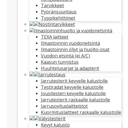
Tarvikkeet
Pyöränsuuntaus
Typpikehittimet
Nostintarvikkeet
Ilmastoinninhuolto ja vuodonetsintä
TEXA laitteet
Ilmastoinnin vuodonetsintä
Ilmastoinnin öljyt ja huolto-osat
Vuodon etsintä (ei A/C)
Kaasun tunnistus
Huuhtelusarjat ja adapterit
Jarrutestaus
Jarrutesterit kevyelle kalustolle
Testiradat kevyelle kalustolle
Jousitesteri kevyelle kalustolle
Jarrutesterit raskaalle kalustolle
Jarrusovituslaitteistot
Kuormituslaitteet raskaalle kalustolle
Välystesterit
Kevyt kalusto