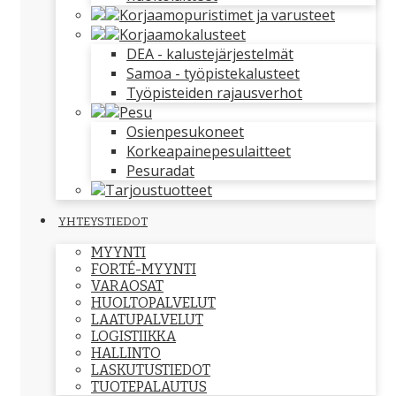
Korjaamopuristimet ja varusteet
Korjaamokalusteet
DEA - kalustejärjestelmät
Samoa - työpistekalusteet
Työpisteiden rajausverhot
Pesu
Osienpesukoneet
Korkeapainepesulaitteet
Pesuradat
Tarjoustuotteet
YHTEYSTIEDOT
MYYNTI
FORTÉ-MYYNTI
VARAOSAT
HUOLTOPALVELUT
LAATUPALVELUT
LOGISTIIKKA
HALLINTO
LASKUTUSTIEDOT
TUOTEPALAUTUS