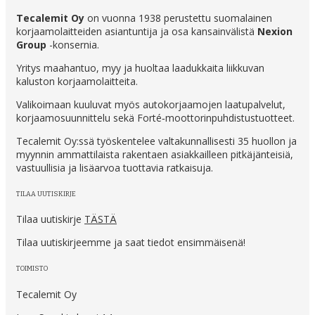
Tecalemit Oy
on vuonna 1938 perustettu suomalainen
korjaamolaitteiden asiantuntija ja osa kansainvälistä
Nexion
Group
-konsernia.
Yritys maahantuo, myy ja huoltaa laadukkaita liikkuvan
kaluston korjaamolaitteita.
Valikoimaan kuuluvat myös autokorjaamojen laatupalvelut,
korjaamosuunnittelu sekä Forté‑moottorinpuhdistustuotteet.
Tecalemit Oy:ssä työskentelee valtakunnallisesti 35 huollon ja
myynnin ammattilaista rakentaen asiakkailleen pitkäjänteisiä,
vastuullisia ja lisäarvoa tuottavia ratkaisuja.
TILAA UUTISKIRJE
Tilaa uutiskirje
TÄSTÄ
Tilaa uutiskirjeemme ja saat tiedot ensimmäisenä!
TOIMISTO
Tecalemit Oy