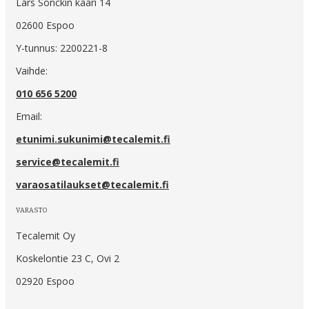
Lars Sonckin kaari 14
02600 Espoo
Y-tunnus: 2200221-8
Vaihde:
010 656 5200
Email:
etunimi.sukunimi@tecalemit.fi
service@tecalemit.fi
varaosatilaukset@tecalemit.fi
VARASTO
Tecalemit Oy
Koskelontie 23 C, Ovi 2
02920 Espoo