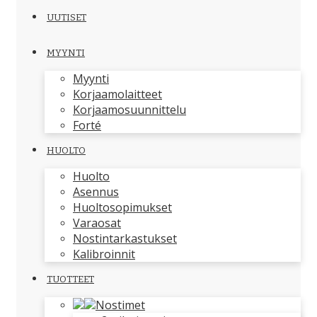
UUTISET
MYYNTI
Myynti
Korjaamolaitteet
Korjaamosuunnittelu
Forté
HUOLTO
Huolto
Asennus
Huoltosopimukset
Varaosat
Nostintarkastukset
Kalibroinnit
TUOTTEET
Nostimet