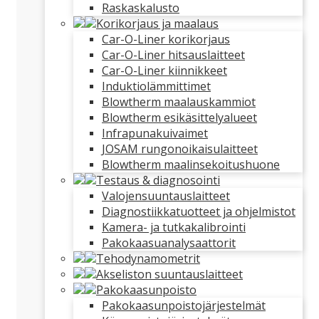
Raskaskalusto
Korikorjaus ja maalaus
Car-O-Liner korikorjaus
Car-O-Liner hitsauslaitteet
Car-O-Liner kiinnikkeet
Induktiolämmittimet
Blowtherm maalauskammiot
Blowtherm esikäsittelyalueet
Infrapunakuivaimet
JOSAM rungonoikaisulaitteet
Blowtherm maalinsekoitushuone
Testaus & diagnosointi
Valojensuuntauslaitteet
Diagnostiikkatuotteet ja ohjelmistot
Kamera- ja tutkakalibrointi
Pakokaasuanalysaattorit
Tehodynamometrit
Akseliston suuntauslaitteet
Pakokaasunpoisto
Pakokaasunpoistojärjestelmät