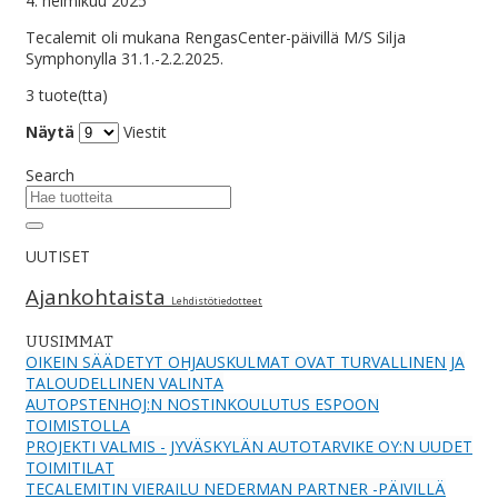
4. helmikuu 2025
Tecalemit oli mukana RengasCenter-päivillä M/S Silja
Symphonylla 31.1.-2.2.2025.
3 tuote(tta)
Näytä
Viestit
Search
UUTISET
Ajankohtaista
Lehdistötiedotteet
UUSIMMAT
OIKEIN SÄÄDETYT OHJAUSKULMAT OVAT TURVALLINEN JA
TALOUDELLINEN VALINTA
AUTOPSTENHOJ:N NOSTINKOULUTUS ESPOON
TOIMISTOLLA
PROJEKTI VALMIS - JYVÄSKYLÄN AUTOTARVIKE OY:N UUDET
TOIMITILAT
TECALEMITIN VIERAILU NEDERMAN PARTNER -PÄIVILLÄ