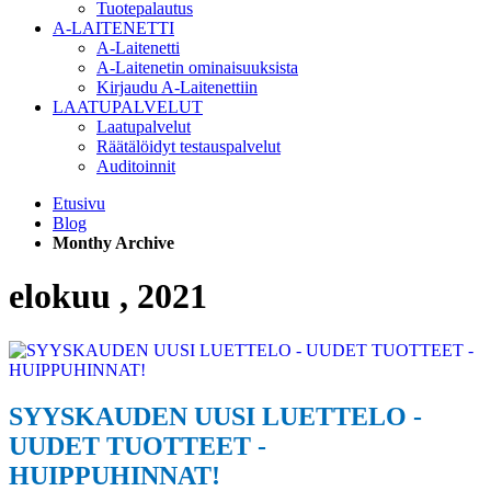
Tuotepalautus
A-LAITENETTI
A-Laitenetti
A-Laitenetin ominaisuuksista
Kirjaudu A-Laitenettiin
LAATUPALVELUT
Laatupalvelut
Räätälöidyt testauspalvelut
Auditoinnit
Etusivu
Blog
Monthy Archive
elokuu , 2021
SYYSKAUDEN UUSI LUETTELO -
UUDET TUOTTEET -
HUIPPUHINNAT!