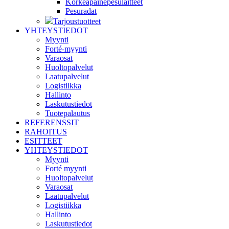
Korkeapainepesulaitteet
Pesuradat
Tarjoustuotteet
YHTEYSTIEDOT
Myynti
Forté-myynti
Varaosat
Huoltopalvelut
Laatupalvelut
Logistiikka
Hallinto
Laskutustiedot
Tuotepalautus
REFERENSSIT
RAHOITUS
ESITTEET
YHTEYSTIEDOT
Myynti
Forté myynti
Huoltopalvelut
Varaosat
Laatupalvelut
Logistiikka
Hallinto
Laskutustiedot