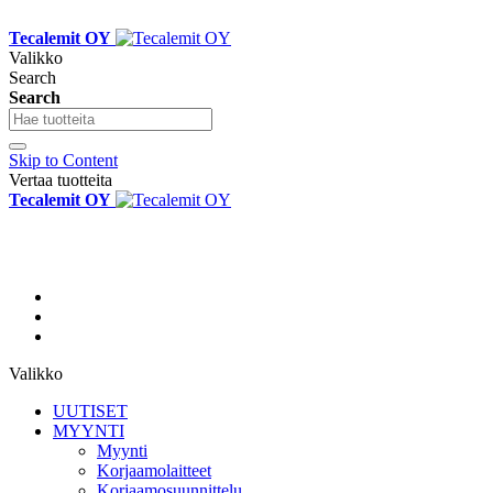
Tecalemit OY
Valikko
Search
Search
Skip to Content
Vertaa tuotteita
Tecalemit OY
Valikko
UUTISET
MYYNTI
Myynti
Korjaamolaitteet
Korjaamosuunnittelu