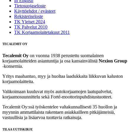
In English
Tietosuojaseloste
Käyttöehdot / evästeet
Rekisteriseloste
TK Yleiset 2024
TK Palvelut 2010
TK Korjaamolaitetakuut 2011
TECALEMIT OY
Tecalemit Oy
on vuonna 1938 perustettu suomalainen
korjaamolaitteiden asiantuntija ja osa kansainvälistä
Nexion Group
-konsernia.
Yritys maahantuo, myy ja huoltaa laadukkaita liikkuvan kaluston
korjaamolaitteita.
Valikoimaan kuuluvat myös autokorjaamojen laatupalvelut,
korjaamosuunnittelu sekä Forté‑moottorinpuhdistustuotteet.
Tecalemit Oy:ssä työskentelee valtakunnallisesti 35 huollon ja
myynnin ammattilaista rakentaen asiakkailleen pitkäjänteisiä,
vastuullisia ja lisäarvoa tuottavia ratkaisuja.
TILAA UUTISKIRJE