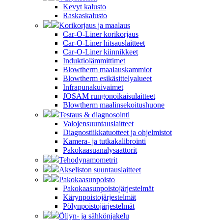
Kevyt kalusto
Raskaskalusto
Korikorjaus ja maalaus
Car-O-Liner korikorjaus
Car-O-Liner hitsauslaitteet
Car-O-Liner kiinnikkeet
Induktiolämmittimet
Blowtherm maalauskammiot
Blowtherm esikäsittelyalueet
Infrapunakuivaimet
JOSAM rungonoikaisulaitteet
Blowtherm maalinsekoitushuone
Testaus & diagnosointi
Valojensuuntauslaitteet
Diagnostiikkatuotteet ja ohjelmistot
Kamera- ja tutkakalibrointi
Pakokaasuanalysaattorit
Tehodynamometrit
Akseliston suuntauslaitteet
Pakokaasunpoisto
Pakokaasunpoistojärjestelmät
Kärynpoistojärjestelmät
Pölynpoistojärjestelmät
Öljyn- ja sähkönjakelu