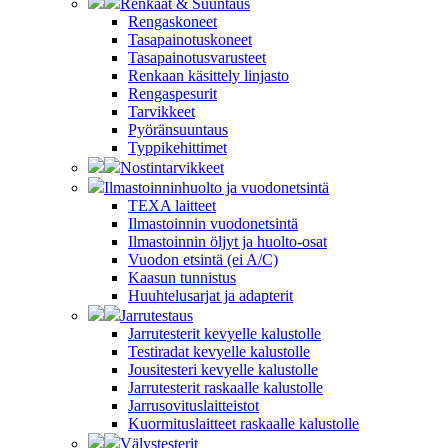
Renkaat & Suuntaus
Rengaskoneet
Tasapainotuskoneet
Tasapainotusvarusteet
Renkaan käsittely linjasto
Rengaspesurit
Tarvikkeet
Pyöränsuuntaus
Typpikehittimet
Nostintarvikkeet
Ilmastoinninhuolto ja vuodonetsintä
TEXA laitteet
Ilmastoinnin vuodonetsintä
Ilmastoinnin öljyt ja huolto-osat
Vuodon etsintä (ei A/C)
Kaasun tunnistus
Huuhtelusarjat ja adapterit
Jarrutestaus
Jarrutesterit kevyelle kalustolle
Testiradat kevyelle kalustolle
Jousitesteri kevyelle kalustolle
Jarrutesterit raskaalle kalustolle
Jarrusovituslaitteistot
Kuormituslaitteet raskaalle kalustolle
Välystesterit