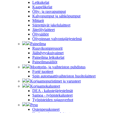
Letkukelat
Kaapelikelat
Öljy- ja rasvapumput
Kalvopumput ja sähköpumput
Mittarit
Siirrettävät jakelulaitteet
Jäteöljylaitteet
Öljysäiliöt
Öljypinnan valvontajärjestelmä
Paineilma
Ruuvikompressorit
Jäähdytyskuivaimet
Paineilma letkukelat
Paineilmasäiliöt
Moottorin- ja vaihteiston puhdistus
Forté tuotteet
Spin automaattivaihteiston huoltolaitteet
Korjaamopuristimet ja varusteet
Korjaamokalusteet
DEA - kalustejärjestelmät
Samoa - työpistekalusteet
Työpisteiden rajausverhot
Pesu
Osienpesukoneet