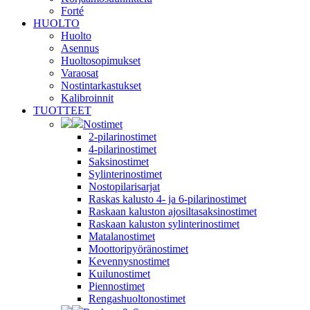
Forté
HUOLTO
Huolto
Asennus
Huoltosopimukset
Varaosat
Nostintarkastukset
Kalibroinnit
TUOTTEET
Nostimet
2-pilarinostimet
4-pilarinostimet
Saksinostimet
Sylinterinostimet
Nostopilarisarjat
Raskas kalusto 4- ja 6-pilarinostimet
Raskaan kaluston ajosiltasaksinostimet
Raskaan kaluston sylinterinostimet
Matalanostimet
Moottoripyöränostimet
Kevennysnostimet
Kuilunostimet
Piennostimet
Rengashuoltonostimet