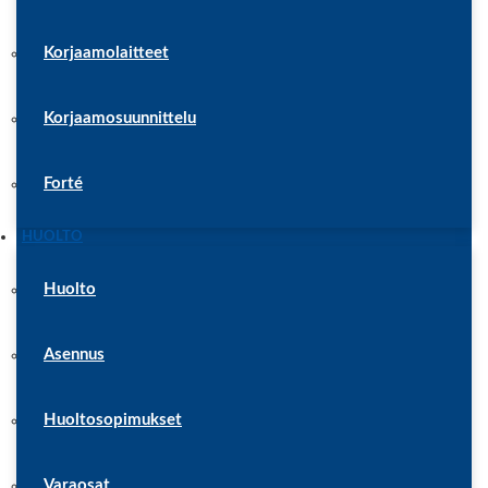
Korjaamolaitteet
Korjaamosuunnittelu
Forté
HUOLTO
Huolto
Asennus
Huoltosopimukset
Varaosat