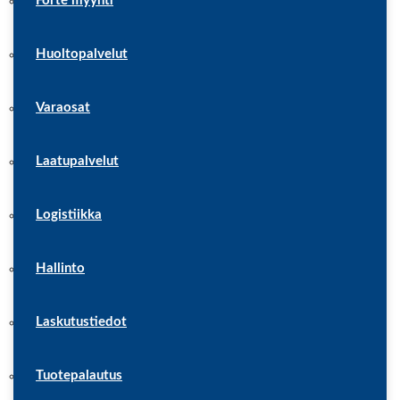
Forté myynti
Huoltopalvelut
Varaosat
Laatupalvelut
Logistiikka
Hallinto
Laskutustiedot
Tuotepalautus