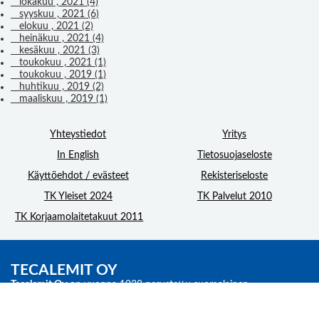
lokakuu , 2021 (4)
syyskuu , 2021 (6)
elokuu , 2021 (2)
heinäkuu , 2021 (4)
kesäkuu , 2021 (3)
toukokuu , 2021 (1)
toukokuu , 2019 (1)
huhtikuu , 2019 (2)
maaliskuu , 2019 (1)
Yhteystiedot
Yritys
In English
Tietosuojaseloste
Käyttöehdot / evästeet
Rekisteriseloste
TK Yleiset 2024
TK Palvelut 2010
TK Korjaamolaitetakuut 2011
TECALEMIT OY
Tecalemit Oy
on vuonna 1938 perustettu suomalainen
korjaamolaitteiden asiantuntija ja osa kansainvälistä
Nexion Group
-
konsernia.