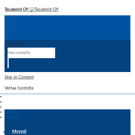
Tecalemit OY
Search
Skip to Content
Vertaa tuotteita
UUTISET
MYYNTI
Myynti