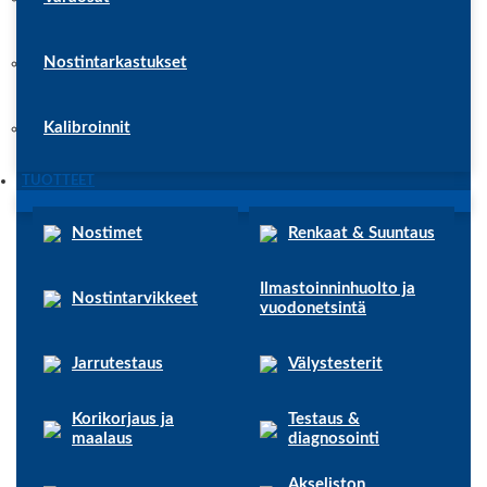
Nostintarkastukset
Kalibroinnit
TUOTTEET
Nostimet
Renkaat & Suuntaus
Ilmastoinninhuolto ja
Nostintarvikkeet
vuodonetsintä
Jarrutestaus
Välystesterit
Korikorjaus ja
Testaus &
maalaus
diagnosointi
Akseliston