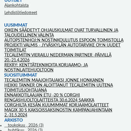
UUTISET
Ajankohtaista
Lehdistötiedotteet
UUSIMMAT
OIKEIN SÄÄDETYT OHJAUSKULMAT OVAT TURVALLINEN JA
TALOUDELLINEN VALINTA
AUTOPSTENHOJ:N NOSTINKOULUTUS ESPOON TOIMISTOLLA
PROJEKTI VALMIS - JYVÄSKYLÄN AUTOTARVIKE OY:N UUDET
TOIMITILAT
TECALEMITIN VIERAILU NEDERMAN PARTNER -PÄIVILLÄ
20.-21.4.2026
REKRY: KENTTÄTEKNIKOITA KORJAAMO- JA
NOSTINLAITEHUOLTOON
SUOSITUIMMAT
TECALEMITIN MAAJOHTAJAKSI JONNE HONKANEN
HEIKKI TANNER ON ALOITTANUT TECALEMITIN UUTENA
TOIMITUSJOHTAJANA
ENNAKKOTILAAJAN ETU -20 % CORGHI
RENGASHUOLTOLAITTEISTA 30.6.2024 SAAKKA
CORGHILTA KESÄN KUUMIMMAT KORJAAMOLAITTEET
MAGIX 30 S KAKSOISSAKSINOSTIN KAMPANJAHINTAAN
2.-31.5.2024
ARKISTO
toukokuu , 2026 (3)
huhtikuu , 2026 (3)