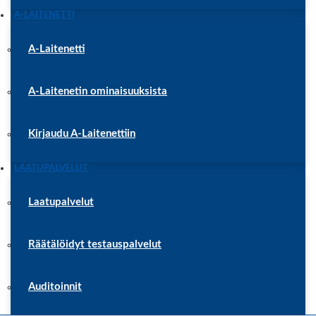
A-LAITENETTI
A-Laitenetti
A-Laitenetin ominaisuuksista
Kirjaudu A-Laitenettiin
LAATUPALVELUT
Laatupalvelut
Räätälöidyt testauspalvelut
Auditoinnit