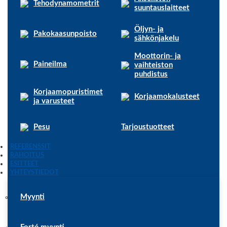
Tehodynamometrit
suuntauslaitteet
Öljyn- ja
Pakokaasunpoisto
sähkönjakelu
Moottorin- ja
Paineilma
vaihteiston
puhdistus
Korjaamopuristimet
Korjaamokalusteet
ja varusteet
Pesu
Tarjoustuotteet
REFERENSSIT
RAHOITUS
ESITTEET
YHTEYSTIEDOT
Myynti